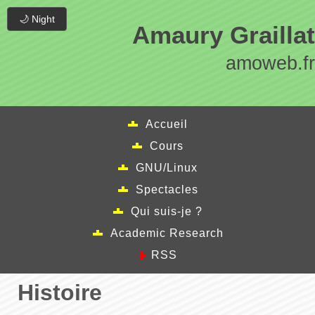
🌙 Night
Amaury Graillat
amoweb.fr
Accueil
Cours
GNU/Linux
Spectacles
Qui suis-je ?
Academic Research
RSS
Histoire