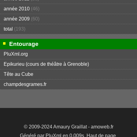
année 2010
(46)
année 2009
(60)
total
(193)
Entourage
PluXml.org
Epikurieu (cours de théâtre à Grenoble)
Tête au Cube
champdesgrames.fr
© 2009-2024
Amaury Graillat
- amoweb.fr
Généré par
PluXml
en 0.009s
Haut de page