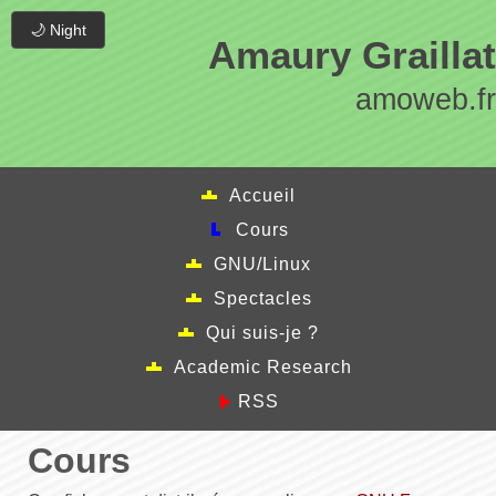
🌙 Night
Amaury Graillat
amoweb.fr
Accueil
Cours
GNU/Linux
Spectacles
Qui suis-je ?
Academic Research
RSS
Cours