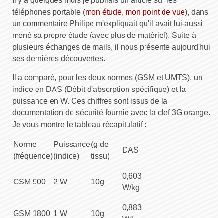
Il y a quelques mois je publiais un article sur les
téléphones portable (
mon étude, mon point de vue
), dans
un commentaire Philipe m'expliquait qu'il avait lui-aussi
mené sa propre étude (avec plus de matériel). Suite à
plusieurs échanges de mails, il nous présente aujourd'hui
ses dernières découvertes.
Il a comparé, pour les deux normes (GSM et UMTS), un
indice en DAS (Débit d'absorption spécifique) et la
puissance en W. Ces chiffres sont issus de la
documentation de sécurité fournie avec la clef 3G orange.
Je vous montre le tableau récapitulatif :
Norme
Puissance
(g de
DAS
(fréquence)
(indice)
tissu)
0,603
GSM 900
2 W
10g
W/kg
0,883
GSM 1800
1 W
10g