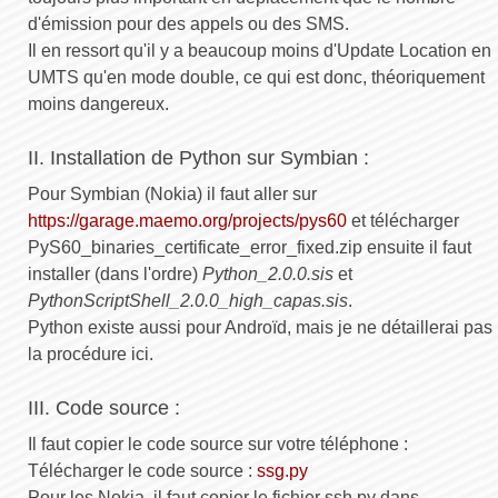
d'émission pour des appels ou des SMS.
Il en ressort qu'il y a beaucoup moins d'Update Location en
UMTS qu'en mode double, ce qui est donc, théoriquement
moins dangereux.
II. Installation de Python sur Symbian :
Pour Symbian (Nokia) il faut aller sur
https://garage.maemo.org/projects/pys60
et télécharger
PyS60_binaries_certificate_error_fixed.zip ensuite il faut
installer (dans l'ordre)
Python_2.0.0.sis
et
PythonScriptShell_2.0.0_high_capas.sis
.
Python existe aussi pour Androïd, mais je ne détaillerai pas
la procédure ici.
III. Code source :
Il faut copier le code source sur votre téléphone :
Télécharger le code source :
ssg.py
Pour les Nokia, il faut copier le fichier ssh.py dans