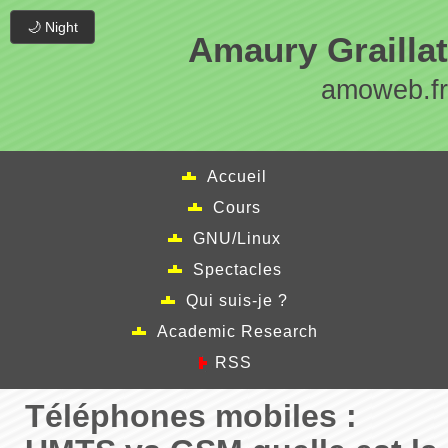
🌙 Night
Amaury Graillat
amoweb.fr
Accueil
Cours
GNU/Linux
Spectacles
Qui suis-je ?
Academic Research
RSS
Téléphones mobiles :