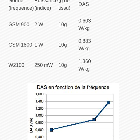
Norme
Puissance
(g de
DAS
(fréquence)
(indice)
tissu)
0,603
GSM 900
2 W
10g
W/kg
0,883
GSM 1800
1 W
10g
W/kg
1,360
W2100
250 mW
10g
W/kg