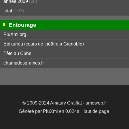
année 2009
(60)
total
(193)
Entourage
PluXml.org
Epikurieu (cours de théâtre à Grenoble)
Tête au Cube
champdesgrames.fr
© 2009-2024
Amaury Graillat
- amoweb.fr
Généré par
PluXml
en 0.024s
Haut de page