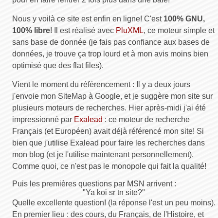
Nous y voilà ce site est enfin en ligne! C'est
100% GNU,
100% libre
! Il est réalisé avec
PluXML
, ce moteur simple et
sans base de donnée (je fais pas confiance aux bases de
données, je trouve ça trop lourd et à mon avis moins bien
optimisé que des flat files).
Vient le moment du référencement : Il y a deux jours
j'envoie mon SiteMap à Google, et je suggère mon site sur
plusieurs moteurs de recherches. Hier après-midi j'ai été
impressionné par
Exalead
: ce moteur de recherche
Français (et Européen) avait déjà référencé mon site! Si
bien que j'utilise Exalead pour faire les recherches dans
mon blog (et je l'utilise maintenant personnellement).
Comme quoi, ce n'est pas le monopole qui fait la qualité!
Puis les premières questions par MSN arrivent :
"Ya koi sr tn site?"
Quelle excellente question! (la réponse l'est un peu moins).
En premier lieu : des cours, du Français, de l'Histoire, et