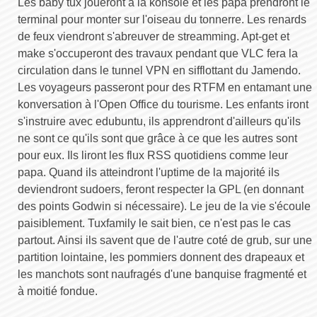
Les baby tux joueront à la konsole et les papa prendront le
terminal pour monter sur l'oiseau du tonnerre. Les renards
de feux viendront s'abreuver de streamming. Apt-get et
make s'occuperont des travaux pendant que VLC fera la
circulation dans le tunnel VPN en sifflottant du Jamendo.
Les voyageurs passeront pour des RTFM en entamant une
konversation à l'Open Office du tourisme. Les enfants iront
s'instruire avec edubuntu, ils apprendront d'ailleurs qu'ils
ne sont ce qu'ils sont que grâce à ce que les autres sont
pour eux. Ils liront les flux RSS quotidiens comme leur
papa. Quand ils atteindront l'uptime de la majorité ils
deviendront sudoers, feront respecter la GPL (en donnant
des points Godwin si nécessaire). Le jeu de la vie s'écoule
paisiblement. Tuxfamily le sait bien, ce n'est pas le cas
partout. Ainsi ils savent que de l'autre coté de grub, sur une
partition lointaine, les pommiers donnent des drapeaux et
les manchots sont naufragés d'une banquise fragmenté et
à moitié fondue.