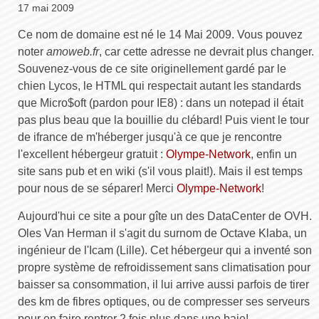
17 mai 2009
Ce nom de domaine est né le 14 Mai 2009. Vous pouvez
noter
amoweb.fr
, car cette adresse ne devrait plus changer.
Souvenez-vous de ce site originellement gardé par le
chien Lycos, le HTML qui respectait autant les standards
que Micro$oft (pardon pour IE8) : dans un notepad il était
pas plus beau que la bouillie du clébard! Puis vient le tour
de ifrance de m'héberger jusqu'à ce que je rencontre
l'excellent hébergeur gratuit :
Olympe-Network
, enfin un
site sans pub et en wiki (s'il vous plait!). Mais il est temps
pour nous de se séparer! Merci
Olympe-Network
!
Aujourd'hui ce site a pour gîte un des DataCenter de OVH.
Oles Van Herman il s'agit du surnom de Octave Klaba, un
ingénieur de l'Icam (Lille). Cet hébergeur qui a inventé son
propre système de refroidissement sans climatisation pour
baisser sa consommation, il lui arrive aussi parfois de tirer
des km de fibres optiques, ou de compresser ses serveurs
pour en faire rentrer 2 fois plus dans une baie!