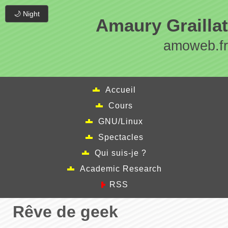
🌙 Night
Amaury Graillat
amoweb.fr
Accueil
Cours
GNU/Linux
Spectacles
Qui suis-je ?
Academic Research
RSS
Rêve de geek