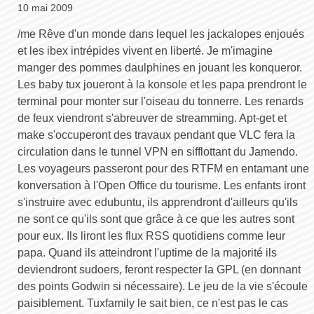
10 mai 2009
/me Rêve d'un monde dans lequel les jackalopes enjoués
et les ibex intrépides vivent en liberté. Je m'imagine
manger des pommes daulphines en jouant les konqueror.
Les baby tux joueront à la konsole et les papa prendront le
terminal pour monter sur l'oiseau du tonnerre. Les renards
de feux viendront s'abreuver de streamming. Apt-get et
make s'occuperont des travaux pendant que VLC fera la
circulation dans le tunnel VPN en sifflottant du Jamendo.
Les voyageurs passeront pour des RTFM en entamant une
konversation à l'Open Office du tourisme. Les enfants iront
s'instruire avec edubuntu, ils apprendront d'ailleurs qu'ils
ne sont ce qu'ils sont que grâce à ce que les autres sont
pour eux. Ils liront les flux RSS quotidiens comme leur
papa. Quand ils atteindront l'uptime de la majorité ils
deviendront sudoers, feront respecter la GPL (en donnant
des points Godwin si nécessaire). Le jeu de la vie s'écoule
paisiblement. Tuxfamily le sait bien, ce n'est pas le cas