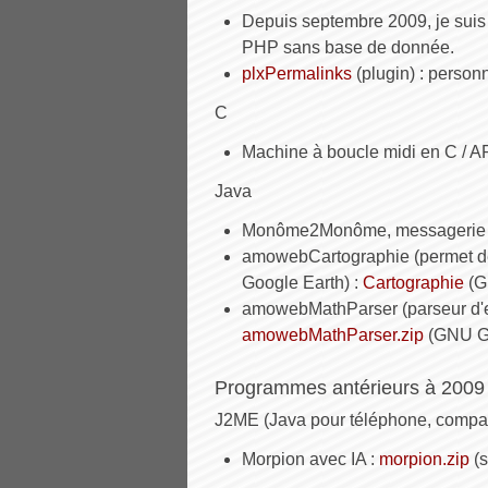
Depuis septembre 2009, je sui
PHP sans base de donnée.
plxPermalinks
(plugin) : personn
C
Machine à boucle midi en C / 
Java
Monôme2Monôme, messagerie i
amowebCartographie (permet de 
Google Earth) :
Cartographie
(G
amowebMathParser (parseur d'e
amowebMathParser.zip
(GNU Ge
Programmes antérieurs à 2009 (
J2ME (Java pour téléphone, compat
Morpion avec IA :
morpion.zip
(s