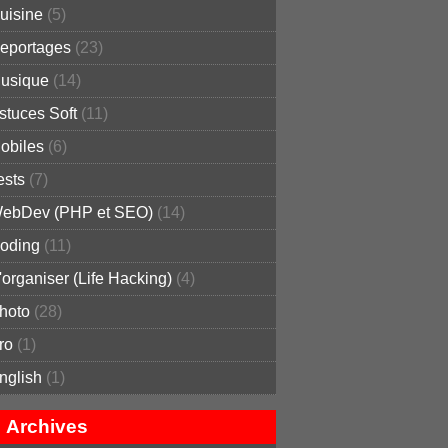
uisine
(5)
eportages
(23)
usique
(14)
stuces Soft
(11)
obiles
(6)
ests
(7)
ebDev (PHP et SEO)
(14)
oding
(11)
'organiser (Life Hacking)
(4)
hoto
(28)
ro
(1)
nglish
(1)
Archives