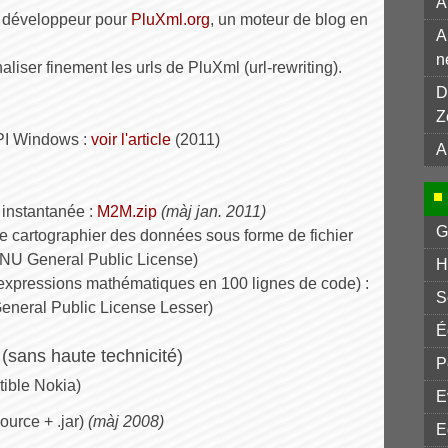
A
s développeur pour
PluXml.org
, un moteur de blog en
A
n
aliser finement les urls de PluXml (url-rewriting).
D
Z
API Windows :
voir l'article
(2011)
A
nstantanée :
M2M.zip
(màj jan. 2011)
G
cartographier des données sous forme de fichier
NU General Public License)
H
xpressions mathématiques en 100 lignes de code) :
S
neral Public License Lesser)
É
sans haute technicité)
P
ible Nokia)
E
ource + .jar)
(màj 2008)
E