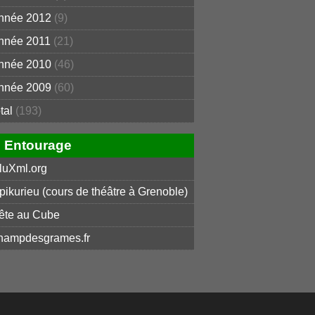
nnée 2012
(9)
nnée 2011
(21)
nnée 2010
(46)
nnée 2009
(60)
otal
(193)
Entourage
luXml.org
pikurieu (cours de théâtre à Grenoble)
ête au Cube
hampdesgrames.fr