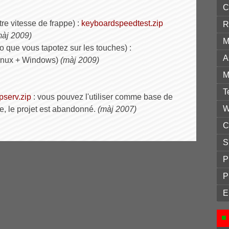
C
e vitesse de frappe) :
keyboardspeedtest.zip
R
màj 2009)
M
 que vous tapotez sur les touches) :
A
inux + Windows)
(màj 2009)
M
T
tpserv.zip
: vous pouvez l'utiliser comme base de
W
ble, le projet est abandonné.
(màj 2007)
C
S
P
P
E