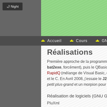
🌙 Night
Accueil
Cours
GN
Réalisations
Première approche de la programma
bat2exe
, forcément), puis le QBasi
RapidQ
(mélange de Visual Basic, e
et le C. En Avril 2008, j'essaie le
J
petit plus-grand
et un morpion pour
Réalisation de logiciels (GNU 
PluXml