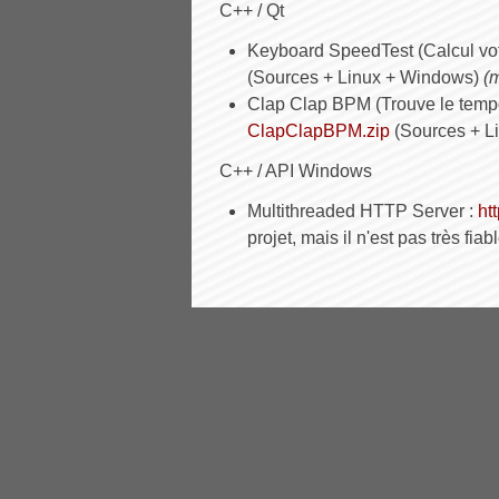
C++ / Qt
Keyboard SpeedTest (Calcul votr
(Sources + Linux + Windows)
(
Clap Clap BPM (Trouve le tempo
ClapClapBPM.zip
(Sources + L
C++ / API Windows
Multithreaded HTTP Server :
ht
projet, mais il n'est pas très fia