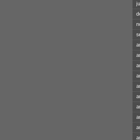
j
d
n
s
a
a
a
a
a
a
a
a
a
a