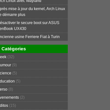
rch Linux avec Wayland
près mise à jour du kernel, Arch Linux
e démarre plus
ésactiver le secure boot sur ASUS
enBook UX430
ncienne usine Ferriere Fiat à Turin
Catégories
eek
(32)
umour
(9)
cience
(5)
ducation
(5)
erso
(8)
venements
(2)
ditos
(15)