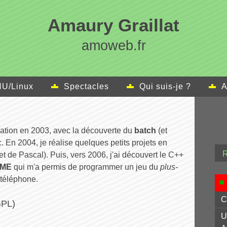
Amaury Graillat
amoweb.fr
U/Linux
Spectacles
Qui suis-je ?
A
tion en 2003, avec la découverte du
batch
(et
c. En 2004, je réalise quelques petits projets en
t de Pascal). Puis, vers 2006, j'ai découvert le C++
2ME
qui m'a permis de programmer un jeu du
plus-
 téléphone.
C
GPL)
U