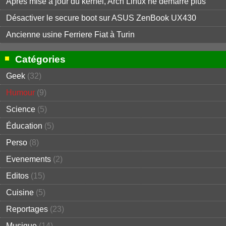
Après mise à jour du kernel, Arch Linux ne démarre plus
Désactiver le secure boot sur ASUS ZenBook UX430
Ancienne usine Ferriere Fiat à Turin
Catégories
Geek
(32)
Humour
(9)
Science
(5)
Éducation
(5)
Perso
(8)
Evenements
(2)
Editos
(15)
Cuisine
(5)
Reportages
(23)
Musique
(14)