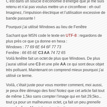
C'est dans un soucie d'économie d'énergie que je me suis
retenu et n'ai pas voulus mettre un
e
circonflexe : eh oui!
Imaginez, l'impulsion électrique et l'utilisation excessive de
bande passante !
Pourquoi j'ai utilisé Windows au lieu de Fenêtre
Sachant que MSN code le texte en
UTF-8
: regardons de
plus près ce que ça donne en hexa :
Windows :
77 69 6E 64 6F 77 73
Fenêtre :
66 65 6E
C3 AA
74 72 65
Voilà fenêtre fait un octet de plus que Windows. De plus
j'aurai utilisé une
C3
et une pile
AA
ce qui sont deux objet
très polluant. Maintenant on comprend mieux pourquoi j'ai
utilisé ce terme.
Voilà, c'était juste pour vous montrer comment, moi aussi,
je peux être démago des fois! Notez que cet article fait tout
de même 1,5ko sans compter l'image qui en fait 29,5ko...
tout ça pour un malheureux octet, ça fait un peu
grenelle