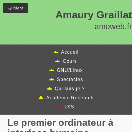
🌙 Night
Amaury Graillat
amoweb.fr
Accueil
Cours
GNU/Linux
Spectacles
Qui suis-je ?
Academic Research
RSS
Le premier ordinateur à