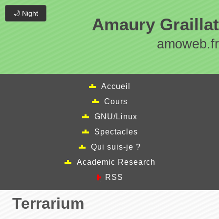
🌙 Night
Amaury Graillat
amoweb.fr
Accueil
Cours
GNU/Linux
Spectacles
Qui suis-je ?
Academic Research
RSS
Terrarium