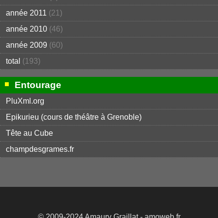
année 2011
(21)
année 2010
(46)
année 2009
(60)
total
(193)
Entourage
PluXml.org
Epikurieu (cours de théâtre à Grenoble)
Tête au Cube
champdesgrames.fr
© 2009-2024
Amaury Graillat
- amoweb.fr