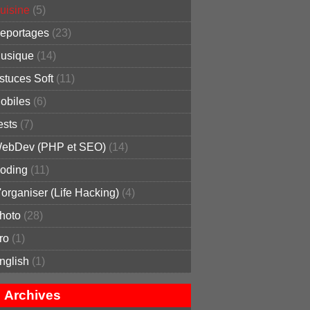
uisine
(5)
eportages
(23)
usique
(14)
stuces Soft
(11)
obiles
(6)
ests
(7)
ebDev (PHP et SEO)
(14)
oding
(11)
'organiser (Life Hacking)
(4)
hoto
(28)
ro
(1)
nglish
(1)
Archives