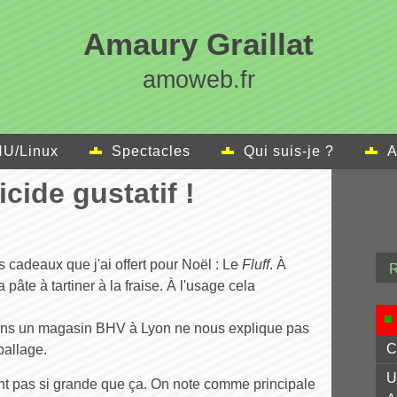
Amaury Graillat
amoweb.fr
U/Linux
Spectacles
Qui suis-je ?
A
icide gustatif !
s cadeaux que j'ai offert pour Noël : Le
Fluff
. À
pâte à tartiner à la fraise. À l'usage cela
 dans un magasin BHV à Lyon ne nous explique pas
C
ballage.
U
ment pas si grande que ça. On note comme principale