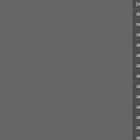
j
d
n
s
a
a
a
a
a
a
a
a
a
a