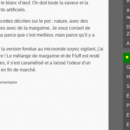
A
 le blanc d'œuf. On doit toute la saveur et la
s artificiels.
A
n
ecettes décrites sur le pot : nature, avec des
D
es avec de la margarine. Je vous conseil de
Z
 parce que c'est meilleur, mais parce qu'il y a
A
 la version fondue au microonde soyez vigilant, j'ai
ère ! Le mélange de margarine et de Fluff est resté
 il s'est caramélisé et a laissé l'odeur d'un
G
en fin de marché.
H
mmentaire
S
É
P
E
E