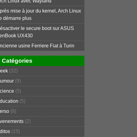
rch Linux avec Wayland
près mise à jour du kernel, Arch Linux
e démarre plus
ésactiver le secure boot sur ASUS
enBook UX430
ncienne usine Ferriere Fiat à Turin
Catégories
eek
(32)
umour
(9)
cience
(5)
ducation
(5)
erso
(8)
venements
(2)
ditos
(15)