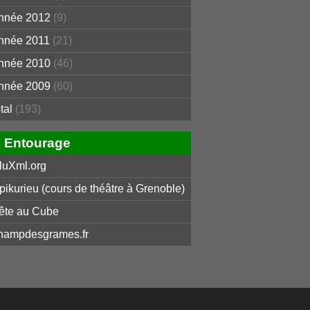
nnée 2012
(9)
nnée 2011
(21)
nnée 2010
(46)
nnée 2009
(60)
otal
(193)
Entourage
luXml.org
pikurieu (cours de théâtre à Grenoble)
ête au Cube
hampdesgrames.fr