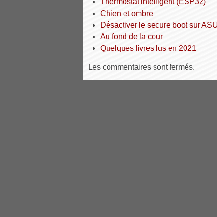
Thermostat intelligent (ESP32)
Chien et ombre
Désactiver le secure boot sur 
Au fond de la cour
Quelques livres lus en 2021
Les commentaires sont fermés.