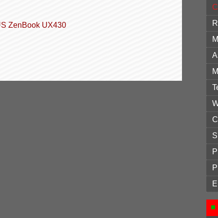
C
R
ASUS ZenBook UX430
M
A
M
T
W
C
S
P
P
E