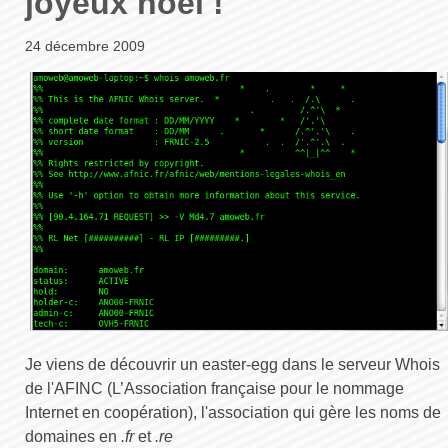
joyeux noël !
24 décembre 2009
Je viens de découvrir un easter-egg dans le serveur Whois
de l'AFINC (L’Association française pour le nommage
Internet en coopération), l'association qui gère les noms de
domaines en
.fr
et
.re