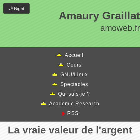
🌙 Night
Amaury Graillat
amoweb.fr
Accueil
Cours
GNU/Linux
Spectacles
Qui suis-je ?
Academic Research
RSS
La vraie valeur de l'argent