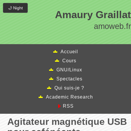
🌙 Night
Amaury Graillat
amoweb.fr
Accueil
Cours
GNU/Linux
Spectacles
Qui suis-je ?
Academic Research
RSS
Agitateur magnétique USB