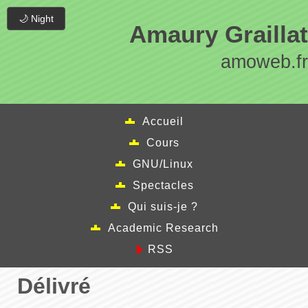
🌙 Night
Amaury Graillat
amoweb.fr
Accueil
Cours
GNU/Linux
Spectacles
Qui suis-je ?
Academic Research
RSS
Délivré