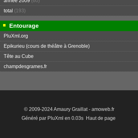
année 2009
(60)
total
(193)
Entourage
PluXml.org
Epikurieu (cours de théâtre à Grenoble)
Tête au Cube
champdesgrames.fr
© 2009-2024
Amaury Graillat
- amoweb.fr
Généré par
PluXml
en 0.03s
Haut de page