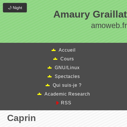
🌙 Night
Amaury Graillat
amoweb.fr
Accueil
Cours
GNU/Linux
Spectacles
Qui suis-je ?
Academic Research
RSS
Caprin