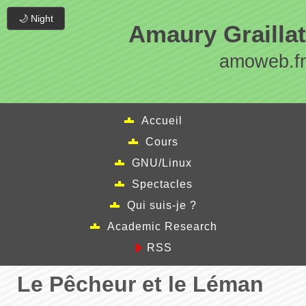
🌙 Night
Amaury Graillat
amoweb.fr
Accueil
Cours
GNU/Linux
Spectacles
Qui suis-je ?
Academic Research
RSS
Le Pêcheur et le Léman