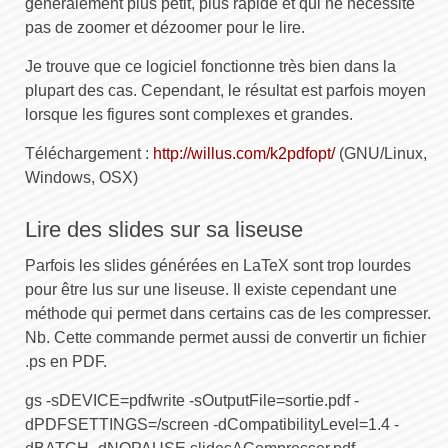
généralement plus petit, plus rapide et qui ne nécessite
pas de zoomer et dézoomer pour le lire.
Je trouve que ce logiciel fonctionne très bien dans la
plupart des cas. Cependant, le résultat est parfois moyen
lorsque les figures sont complexes et grandes.
Téléchargement :
http://willus.com/k2pdfopt/
(GNU/Linux,
Windows, OSX)
Lire des slides sur sa liseuse
Parfois les slides générées en LaTeX sont trop lourdes
pour être lus sur une liseuse. Il existe cependant une
méthode qui permet dans certains cas de les compresser.
Nb. Cette commande permet aussi de convertir un fichier
.ps en PDF.
gs -sDEVICE=pdfwrite -sOutputFile=sortie.pdf -
dPDFSETTINGS=/screen -dCompatibilityLevel=1.4 -