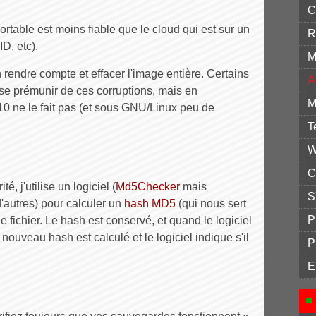
C
table est moins fiable que le cloud qui est sur un
R
D, etc).
M
 rendre compte et effacer l'image entière. Certains
A
 se prémunir de ces corruptions, mais en
M
0 ne le fait pas (et sous GNU/Linux peu de
T
W
C
é, j'utilise un logiciel (
Md5Checker
mais
S
d'autres) pour calculer un
hash MD5
(qui nous sert
P
 fichier. Le hash est conservé, et quand le logiciel
nouveau hash est calculé et le logiciel indique s'il
P
E