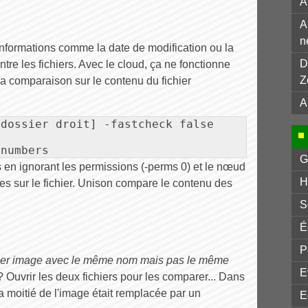
A
A
n
informations comme la date de modification ou la
D
entre les fichiers. Avec le cloud, ça ne fonctionne
Z
e la comparaison sur le contenu du fichier
A
dossier droit] -fastcheck false

enumbers
G
 en ignorant les permissions (-perms 0) et le nœud
H
es sur le fichier. Unison compare le contenu des
S
É
P
hier image avec le même nom mais pas le même
E
 ? Ouvrir les deux fichiers pour les comparer... Dans
a moitié de l'image était remplacée par un
E