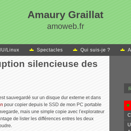
Amaury Graillat
amoweb.fr
U/Linux
Spectacles
Qui suis-je ?
A
uption silencieuse des
st sauvegardé sur un disque dur externe et dans
on
pour copier depuis le SSD de mon PC portable
vegarde, mais une simple copie avec l'explorateur
C
antage de lister les différences entres les deux
U
oudre.