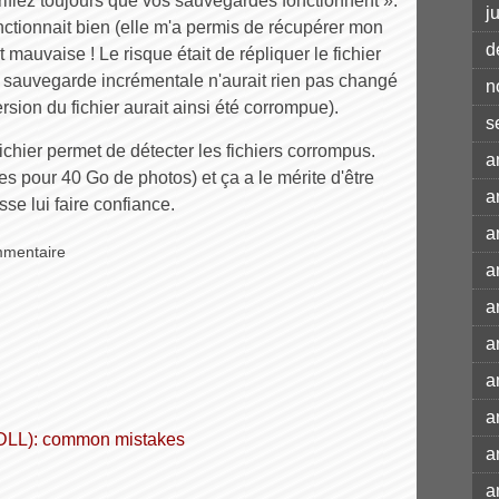
vérifiez toujours que vos sauvegardes fonctionnent ».
j
ctionnait bien (elle m'a permis de récupérer mon
d
it mauvaise ! Le risque était de répliquer le fichier
 sauvegarde incrémentale n'aurait rien pas changé
n
sion du fichier aurait ainsi été corrompue).
s
hier permet de détecter les fichiers corrompus.
a
s pour 40 Go de photos) et ça a le mérite d'être
a
se lui faire confiance.
a
mmentaire
a
a
a
a
a
 (DLL): common mistakes
a
a