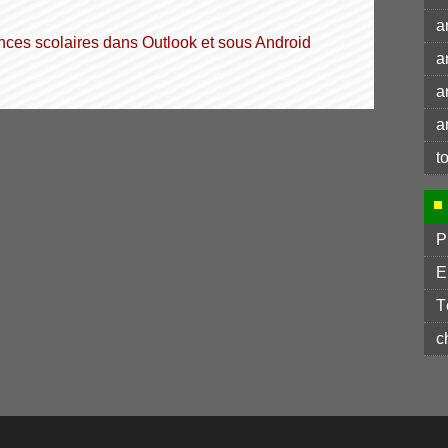
a
cances scolaires dans Outlook et sous Android
a
a
a
t
P
E
T
c