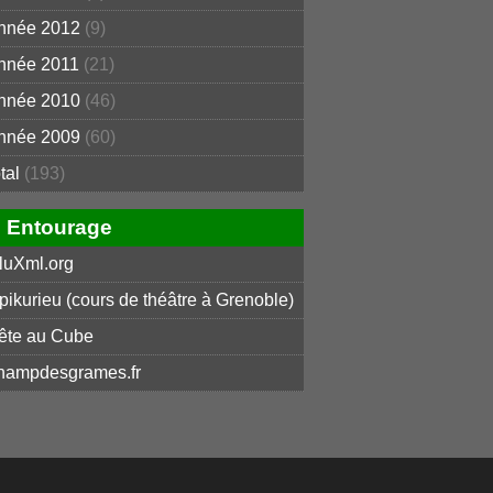
nnée 2012
(9)
nnée 2011
(21)
nnée 2010
(46)
nnée 2009
(60)
otal
(193)
Entourage
luXml.org
pikurieu (cours de théâtre à Grenoble)
ête au Cube
hampdesgrames.fr