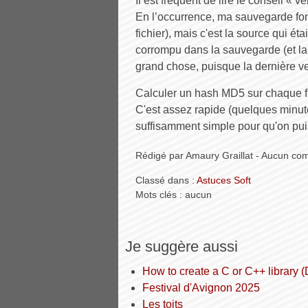
Il est fréquent de lire le conseil « 
En l’occurrence, ma sauvegarde fon
fichier), mais c'est la source qui éta
corrompu dans la sauvegarde (et la
grand chose, puisque la dernière ver
Calculer un hash MD5 sur chaque fic
C'est assez rapide (quelques minute
suffisamment simple pour qu'on puis
Rédigé par Amaury Graillat - Aucun co
Classé dans :
Astuces Soft
Mots clés : aucun
Je suggère aussi
How to create a C or C++ library
Festival d'Avignon 2025
Les toits