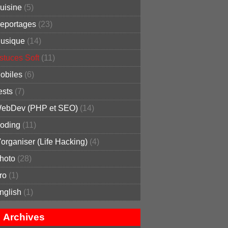
uisine
(5)
eportages
(23)
usique
(14)
stuces Soft
(11)
obiles
(6)
ests
(7)
ebDev (PHP et SEO)
(14)
oding
(11)
'organiser (Life Hacking)
(4)
hoto
(28)
ro
(1)
nglish
(1)
Archives