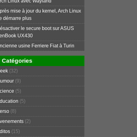
rch Linux avec Wayland
près mise à jour du kernel, Arch Linux
e démarre plus
ésactiver le secure boot sur ASUS
enBook UX430
ncienne usine Ferriere Fiat à Turin
Catégories
eek
(32)
umour
(9)
cience
(5)
ducation
(5)
erso
(8)
venements
(2)
ditos
(15)