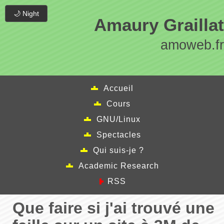
🌙 Night
Amaury Graillat
amoweb.fr
Accueil
Cours
GNU/Linux
Spectacles
Qui suis-je ?
Academic Research
RSS
Que faire si j'ai trouvé une