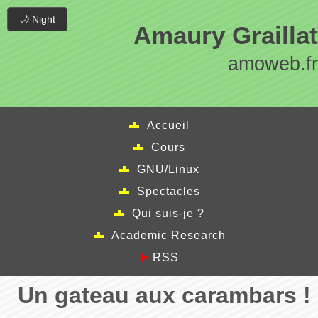
🌙 Night
Amaury Graillat
amoweb.fr
Accueil
Cours
GNU/Linux
Spectacles
Qui suis-je ?
Academic Research
RSS
Un gateau aux carambars !