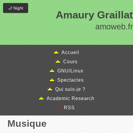
🌙 Night
Amaury Graillat
amoweb.fr
Accueil
Cours
GNU/Linux
Spectacles
Qui suis-je ?
Academic Research
RSS
Musique