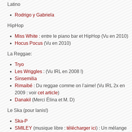
Latino
Rodrigo y Gabriela
HipHop
Miss White
: entre le piano bar et HipHop (Vu en 2010)
Hocus Pocus
(Vu en 2010)
La Reggae:
Tryo
Les Wriggles
: (Vu
IRL
en 2008 !)
Sinsemilia
Rimaibé
: Du reggae comme on l'aime! (Vu
IRL
2x en
2009 : voir
cet article
)
Danakil
(Merci Élina et M. D)
Le Ska (pour Ianis!)
Ska-P
SMILEY
(musique libre :
télécharger ici
) : Un mélange