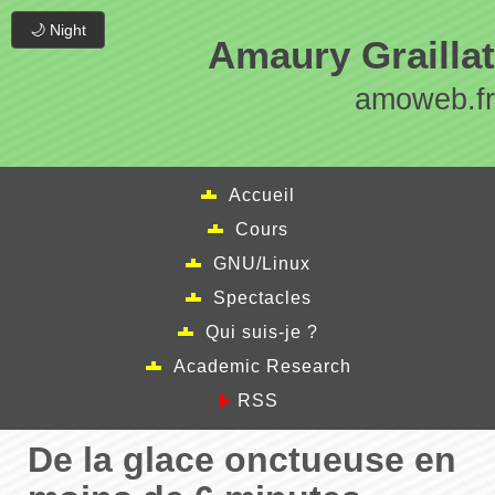
🌙 Night
Amaury Graillat
amoweb.fr
Accueil
Cours
GNU/Linux
Spectacles
Qui suis-je ?
Academic Research
RSS
De la glace onctueuse en