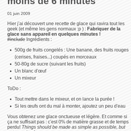
moins de 6 minutes
01 juin 2009
Hier j'ai découvert une recette de glace qui ravira tout les
geek (et même les gens normaux :p ) :
Fabriquer de la
glace sans appareil en quelques minutes !
#include
Ingrédients :
500g de fruits congelés : Une banane, des fruits rouges
(cerises, fraises...) coupés en morceaux
50-80g de sucre (suivant les fruits)
Un blanc d'œuf
Un mixeur
ToDo :
Tout mettre dans le mixeur, et on lance la purée !
Si les œufs ont du mal à monter, ajoutez un peu d'eau
Vous obtenez une glace onctueuse et légère. Et comme si
ça ne suffisait pas : c'est 0% de matière grasse et de temps
perdu!
Things should be made as simple as possible, but