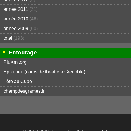
année 2011
(21)
année 2010
(46)
année 2009
(60)
total
(193)
Entourage
PluXml.org
Epikurieu (cours de théâtre à Grenoble)
Tête au Cube
champdesgrames.fr