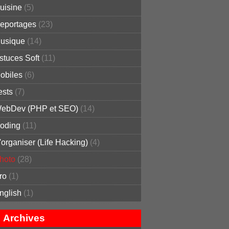
uisine
(5)
eportages
(23)
usique
(14)
stuces Soft
(11)
obiles
(6)
ests
(7)
ebDev (PHP et SEO)
(14)
oding
(11)
'organiser (Life Hacking)
(4)
hoto
(28)
ro
(1)
nglish
(1)
Archives