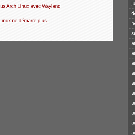
j
 sous Arch Linux avec Wayland
d
 Linux ne démarre plus
n
s
a
a
a
a
a
a
a
a
a
a