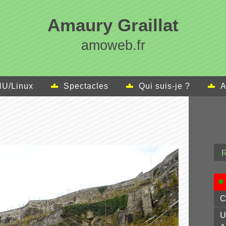
Amaury Graillat
amoweb.fr
U/Linux
Spectacles
Qui suis-je ?
A
C
U