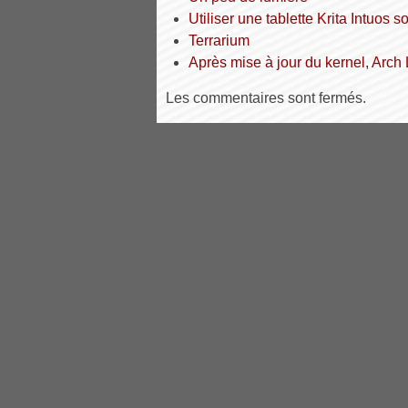
Utiliser une tablette Krita Intuos
Terrarium
Après mise à jour du kernel, Arch
Les commentaires sont fermés.