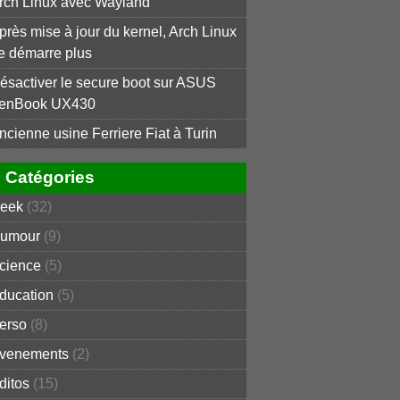
rch Linux avec Wayland
près mise à jour du kernel, Arch Linux
e démarre plus
ésactiver le secure boot sur ASUS
enBook UX430
ncienne usine Ferriere Fiat à Turin
Catégories
eek
(32)
umour
(9)
cience
(5)
ducation
(5)
erso
(8)
venements
(2)
ditos
(15)