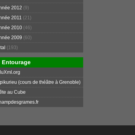
nnée 2012
(9)
nnée 2011
(21)
nnée 2010
(46)
nnée 2009
(60)
otal
(193)
Entourage
luXml.org
pikurieu (cours de théâtre à Grenoble)
ête au Cube
hampdesgrames.fr