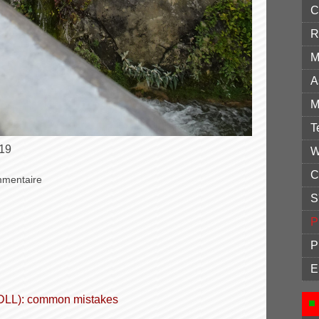
C
R
M
A
M
T
019
W
C
mmentaire
S
P
P
E
 (DLL): common mistakes