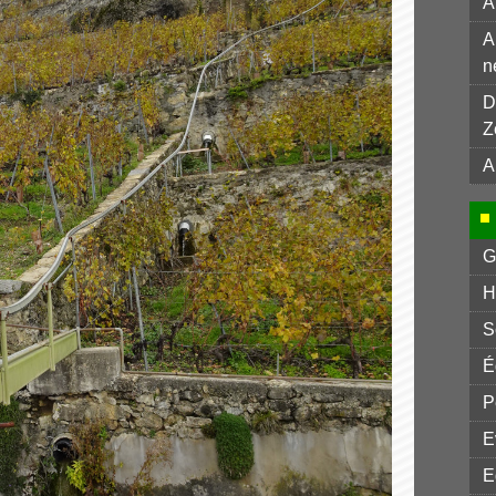
A
A
n
D
Z
A
G
H
S
É
P
E
E