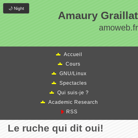
🌙 Night
Amaury Graillat
amoweb.fr
Accueil
Cours
GNU/Linux
Spectacles
Qui suis-je ?
Academic Research
RSS
Le ruche qui dit oui!