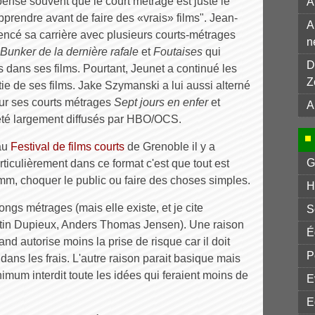
ense souvent que le court métrage est juste le
A
apprendre avant de faire des «vrais» films". Jean-
A
ncé sa carrière avec plusieurs courts-métrages
n
Bunker de la dernière rafale
et
Foutaises
qui
D
 dans ses films. Pourtant, Jeunet a continué les
Z
e de ses films. Jake Szymanski a lui aussi alterné
our ses courts métrages
Sept jours en enfer
et
A
été largement diffusés par HBO/OCS.
 au
Festival de films courts
de Grenoble il y a
G
iculièrement dans ce format c'est que tout est
6 mm, choquer le public ou faire des choses simples.
H
longs métrages (mais elle existe, et je cite
S
tin Dupieux, Anders Thomas Jensen). Une raison
É
d autorise moins la prise de risque car il doit
P
 dans les frais. L'autre raison parait basique mais
nimum interdit toute les idées qui feraient moins de
E
E