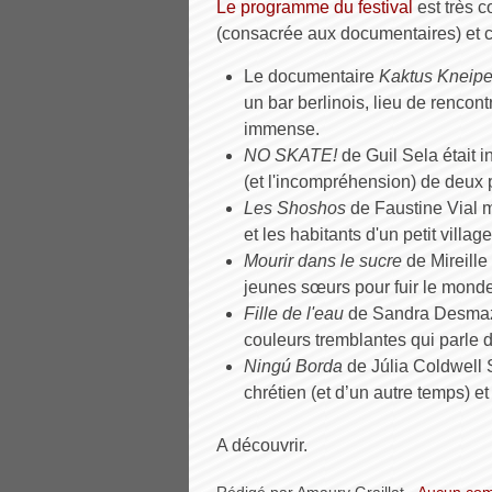
Le programme du festival
est très c
(consacrée aux documentaires) et c
Le documentaire
Kaktus Kneip
un bar berlinois, lieu de rencont
immense.
NO SKATE!
de Guil Sela était i
(et l'incompréhension) de deux 
Les Shoshos
de Faustine Vial m
et les habitants d'un petit village
Mourir dans le sucre
de Mireille
jeunes sœurs pour fuir le mond
Fille de l'eau
de Sandra Desmazi
couleurs tremblantes qui parle 
Ningú Borda
de Júlia Coldwell 
chrétien (et d’un autre temps) 
A découvrir.