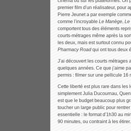
cinéma ou sur les plateformes. On p
premier film d'un réalisateur, pour 
Pierre Jeunet a par exemple comme
comme l'incroyable
Le Manège
,
Le 
comportent tous des éléments repris
courts-métrages même après la sorti
les deux, mais est surtout connu p
Pharmacy Road
qui ont tous deux 
J'ai découvert les courts métrages
quelques années. Ce que j'aime part
permis : filmer sur une pellicule 1
Cette liberté est plus rare dans les 
simplement Julia Ducournau, Quen
est que le budget beaucoup plus gran
toucher un large public pour rentrer
essentielle : le format d'1h30 au mi
90 minutes, ou contraint à les étirer.