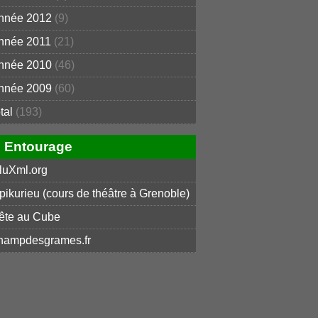
nnée 2012
(9)
nnée 2011
(21)
nnée 2010
(46)
nnée 2009
(60)
otal
(193)
Entourage
luXml.org
pikurieu (cours de théâtre à Grenoble)
ête au Cube
hampdesgrames.fr