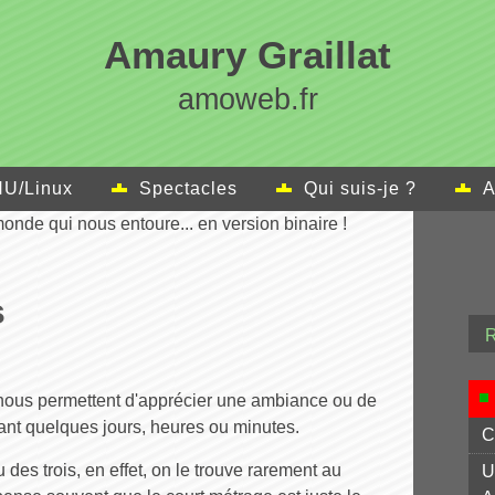
Amaury Graillat
amoweb.fr
U/Linux
Spectacles
Qui suis-je ?
A
onde qui nous entoure... en version binaire !
s
ge nous permettent d'apprécier une ambiance ou de
nt quelques jours, heures ou minutes.
C
des trois, en effet, on le trouve rarement au
U