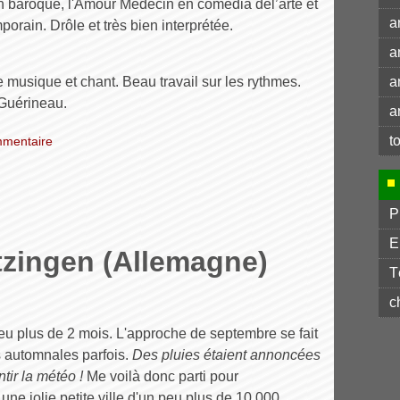
 en baroque, l'Amour Médecin en comedia del’arte et
a
orain. Drôle et très bien interprétée.
a
e musique et chant. Beau travail sur les rythmes.
a
Guérineau.
a
t
mentaire
P
E
tzingen (Allemagne)
T
c
eu plus de 2 mois. L'approche de septembre se fait
es automnales parfois.
Des pluies étaient annoncées
ntir la météo !
Me voilà donc parti pour
e jolie petite ville d'un peu plus de 10 000