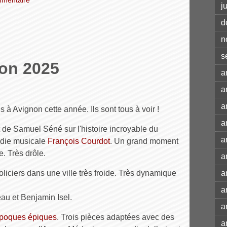
mentaire
j
d
n
s
non 2025
a
a
a
 à Avignon cette année. Ils sont tous à voir !
a
 de Samuel Séné sur l'histoire incroyable du
a
édie musicale
François Courdot
. Un grand moment
. Très drôle.
a
liciers dans une ville très froide. Très dynamique
a
a
au et Benjamin Isel.
a
époques épiques
. Trois pièces adaptées avec des
a