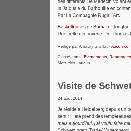
très différents : le Médecin Volant
la Jalousie du Barbouillé en contemp
Par La Compagnie Rugir l’Art.
Basketteuses de Bamako
. Jonglag
Une belle découverte. De Thomas 
Rédigé par Amaury Graillat -
Aucun com
Classé dans :
Evenements
,
Reportages
Mots clés : aucun
Visite de Schwe
24 août 2014
Je réside à Heidelberg depuis un p
sentir : l'été prend des températur
mais aujourd'hui, j'ai voulu faire me
Schwetzingen (Bade-Wurtemberg), un