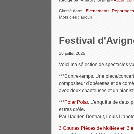
Rédigé par Amaury Graillat -
Aucun com
Classé dans :
Evenements
,
Reportages
Mots clés : aucun
Festival d'Avig
18 juillet 2025
Voici ma sélection de spectacles vus
***Contre-temps. Une pièce/concert
compositeur d'opérettes et de com
avec deux chanteuses et un pianiste
***
Polar Polar
. L'enquête de deux po
et très drôle.
Par Hadrien Berthaut, Louis Hanote
3 Courtes Pièces de Molière en 3 