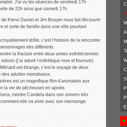
omplet. J'ai vu les séances de vendredi 17h
C
elle de 22h ainsi que samedi 17h.
R
e
de Klervi Daniel et Jim Bouyer nous fait découvrir
M
re et sorte de famille dans une ville pourtant
A
ncroyablement drôle, c’est l’histoire de la rencontre
M
personnages très différents.
T
ontre la fracture entre deux amies esthéticiennes
W
 isérois (j’ai adoré l’esthétique rose et fourrure).
 Ménard est étrange, c’est le voyage de deux
C
e des adultes monstrueux.
S
ères est un magnifique film d'animation aux
de la vie de pêcheuses en apnée.
P
Serra, montre Candela dans son univers très
P
et comment elle va vivre avec son mensonge.
E