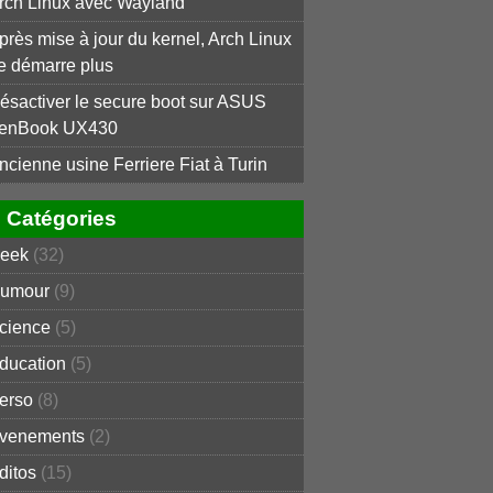
rch Linux avec Wayland
près mise à jour du kernel, Arch Linux
e démarre plus
ésactiver le secure boot sur ASUS
enBook UX430
ncienne usine Ferriere Fiat à Turin
Catégories
eek
(32)
umour
(9)
cience
(5)
ducation
(5)
erso
(8)
venements
(2)
ditos
(15)