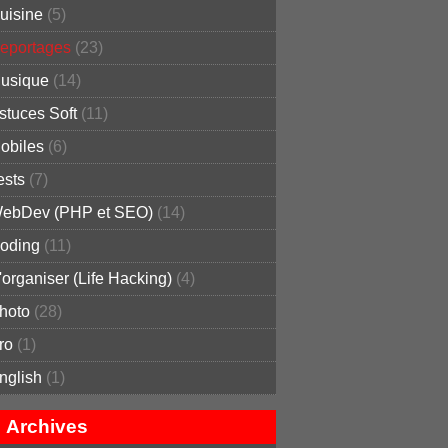
uisine
(5)
eportages
(23)
usique
(14)
stuces Soft
(11)
obiles
(6)
ests
(7)
ebDev (PHP et SEO)
(14)
oding
(11)
'organiser (Life Hacking)
(4)
hoto
(28)
ro
(1)
nglish
(1)
Archives