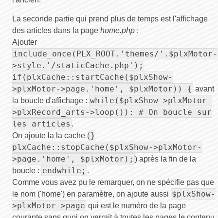
La seconde partie qui prend plus de temps est l'affichage
des articles dans la page
home.php
:
Ajouter
include_once(PLX_ROOT.'themes/'.$plxMotor-
>style.'/staticCache.php');
if(plxCache::startCache($plxShow-
>plxMotor->page.'home', $plxMotor)) {
avant
while($plxShow->plxMotor-
la boucle d'affichage :
>plxRecord_arts->loop()): # On boucle sur
les articles
.
}
On ajoute la la cache (
plxCache::stopCache($plxShow->plxMotor-
>page.'home', $plxMotor);
) après la fin de la
endwhile;
boucle :
.
Comme vous avez pu le remarquer, on ne spécifie pas que
$plxShow-
le nom ('home') en paramètre, on ajoute aussi
>plxMotor->page
qui est le numéro de la page
courante sans quoi on verrait à toutes les pages le contenu