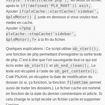
>style.'/staticcache.php');
au debut du fichier,
if(!defined('PLX_ROOT')) exit;
après le
.
if(plxCache::startCache('sidebar',
Ajouter
$plxMotor)) {
juste en dessous si vous voulez tout
mettre en cache.
<?php }
Ajouter
plxCache::stopCache('sidebar',
$plxMotor);?>
à la fin du fichier.
ob_start();
Quelques explications : Ce script utilise
,
une fonction de php permettant d'enregistrer la sortie texte
de php. C'est à dire que l'on sauvegarde tout ce qui est
ob_start()
ob_end_clean();
écris entre
et
. Le
ob_get_contents();
texte est récupéré à l'aide de
.
Coté PluXml, on récupère la date de modification du
filemtime
dossier (si si, ça fonction, la fonction
permet
aussi de traiter les dossiers.). Le fichier cache est nommé
en fonction de la date du dernier commentaire et article. Si
cela change le script recrée un fichier cache et supprimer
l'ancien.