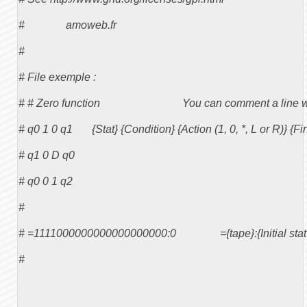
#               amoweb.fr 

#

# File exemple :

# # Zero function                              You can comment a line w
# q0 1 0 q1       {Stat} {Condition} {Action (1, 0, *, L or R)} {Fin
# q1 0 D q0

# q0 0 1 q2

# 

# =1111000000000000000000:0                ={tape}:{Initial stat 
#
