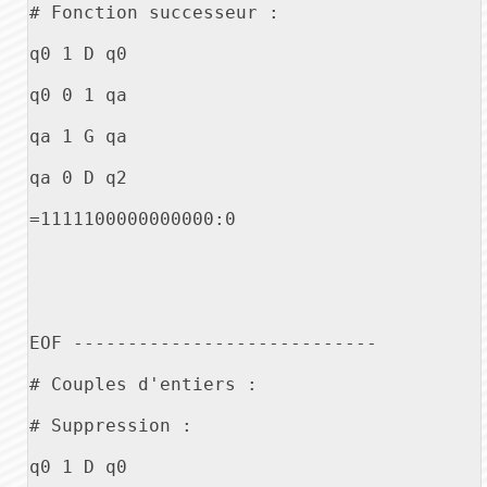
# Fonction successeur :

q0 1 D q0

q0 0 1 qa

qa 1 G qa

qa 0 D q2

=1111100000000000:0

EOF ----------------------------

# Couples d'entiers :

# Suppression :

q0 1 D q0
