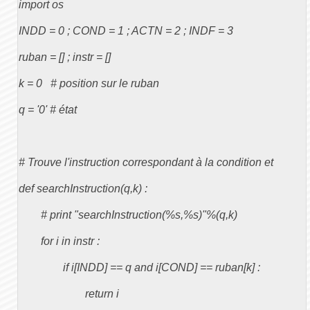
import os

INDD = 0 ; COND = 1 ; ACTN = 2 ; INDF = 3

ruban = [] ; instr = []

k = 0   # position sur le ruban

q = '0' # état

# Trouve l'instruction correspondant à la condition et 

def searchInstruction(q,k) :

	# print "searchInstruction(%s,%s)"%(q,k)

	for i in instr :

		if i[INDD] == q and i[COND] == ruban[k] :

			return i
