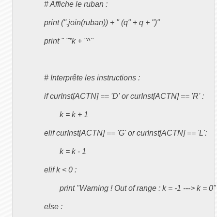
		# Affiche le ruban :

		print (''.join(ruban)) + " (q" + q + ")"

		print " "*k + "^"

		# Interprête les instructions :

		if curInst[ACTN] == 'D' or curInst[ACTN] == 'R' :

			k = k + 1

		elif curInst[ACTN] == 'G' or curInst[ACTN] == 'L':

			k = k - 1

		elif k < 0 :

			print "Warning ! Out of range : k = -1 ---> k = 0"

		else :
