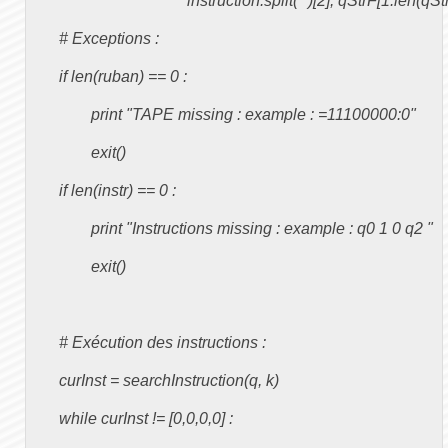
					instruction.split(' ')[2], qStrF[1:len(qStrF)-1]])

	# Exceptions :

	if len(ruban) == 0 :

		print "TAPE missing : example : =11100000:0"

		exit()

	if len(instr) == 0 :

		print "Instructions missing : example : q0 1 0 q2 "

		exit()

	# Exécution des instructions :

	curInst = searchInstruction(q, k)

	while curInst != [0,0,0,0] :
