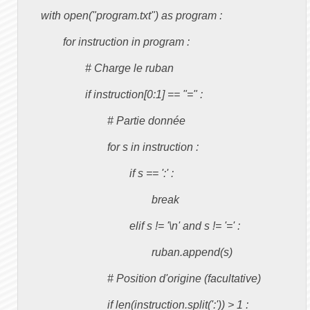
	with open("program.txt") as program :

		for instruction in program :

			# Charge le ruban

			if instruction[0:1] == "=" :

				# Partie donnée

				for s in instruction :

					if s == ':' :

						break

					elif s != '\n' and s != '=' :

						ruban.append(s)

				# Position d'origine (facultative)

				if len(instruction.split(':')) > 1 :
