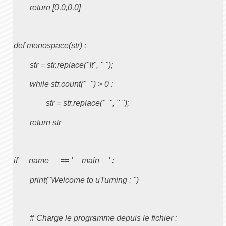
	return [0,0,0,0]

def monospace(str) :

	str = str.replace("\t", " ");

	while str.count("  ") > 0 :

		str = str.replace("  ", " ");

	return str

if __name__ == '__main__' :

	print("Welcome to uTurning : ")

	# Charge le programme depuis le fichier :
