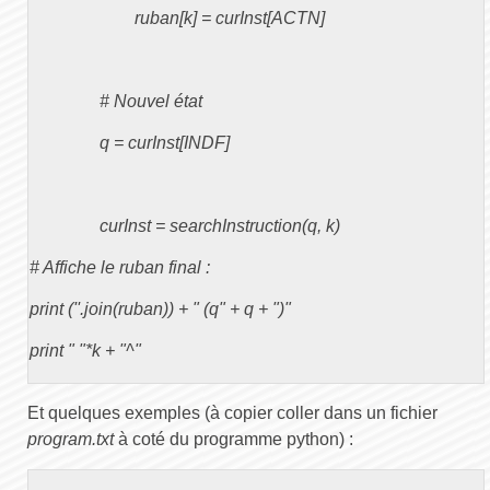
			ruban[k] = curInst[ACTN]

		# Nouvel état 

		q = curInst[INDF]

		curInst = searchInstruction(q, k)

# Affiche le ruban final :

print (''.join(ruban)) + " (q" + q + ")"

print " "*k + "^"

Et quelques exemples (à copier coller dans un fichier
program.txt
à coté du programme python) :