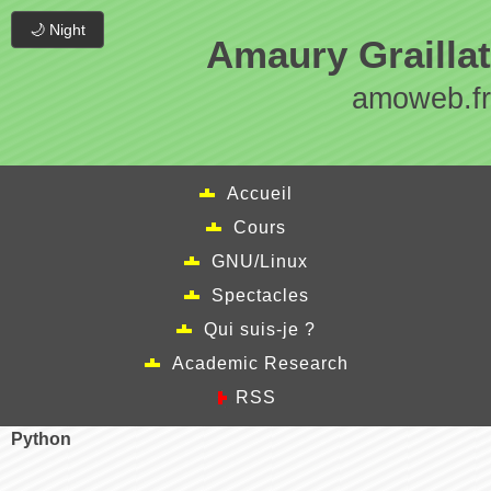
🌙 Night
Amaury Graillat
amoweb.fr
Accueil
Cours
GNU/Linux
Spectacles
Qui suis-je ?
Academic Research
RSS
python