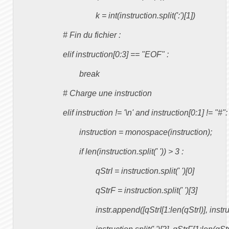
					k = int(instruction.split(':')[1])

			# Fin du fichier :

			elif instruction[0:3] == "EOF" :

				break

			# Charge une instruction

			elif instruction != '\n' and instruction[0:1] != "#":

				instruction = monospace(instruction);

				if len(instruction.split(' ')) > 3 :

					qStrI = instruction.split(' ')[0]

					qStrF = instruction.split(' ')[3]

					instr.append([qStrI[1:len(qStrI)], instruction.split(' ')[1],
