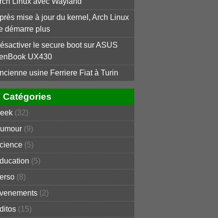
rch Linux avec Wayland
près mise à jour du kernel, Arch Linux
e démarre plus
ésactiver le secure boot sur ASUS
enBook UX430
ncienne usine Ferriere Fiat à Turin
Catégories
eek
(32)
umour
(9)
cience
(5)
ducation
(5)
erso
(8)
venements
(2)
ditos
(15)