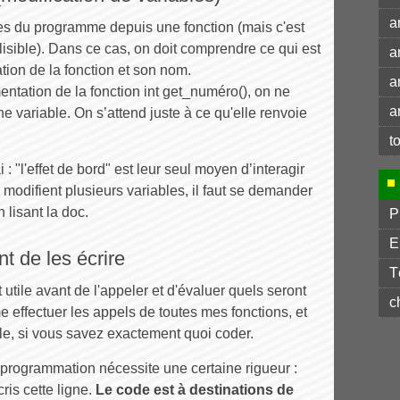
a
bles du programme depuis une fonction (mais c'est
lisible). Dans ce cas, on doit comprendre ce qui est
a
tion de la fonction et son nom.
a
mentation de la fonction int get_numéro(), on ne
a
ne variable. On s’attend juste à ce qu'elle renvoie
t
: "l'effet de bord" est leur seul moyen d’interagir
s modifient plusieurs variables, il faut se demander
 lisant la doc.
P
E
t de les écrire
T
 utile avant de l'appeler et d'évaluer quels seront
c
e effectuer les appels de toutes mes fonctions, et
tile, si vous savez exactement quoi coder.
programmation nécessite une certaine rigueur :
ris cette ligne.
Le code est à destinations de