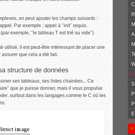
C
R
mplexes, on peut ajouter les champs suivants :
M
l'appel. Par exemple : appel à "init" requis.
(par exemple, "le tableau T est trié ou vide")
A
M
 utilisé, il est peut-être intéressant de placer une
T
 assurer que cela a été fait.
W
sa structure de données
C
siner ses tableaux, ses listes chainées... Ce
S
aire" que je puisse donner, mais il vous propulse
P
oder
, surtout dans les langages comme le C où les
es.
P
E