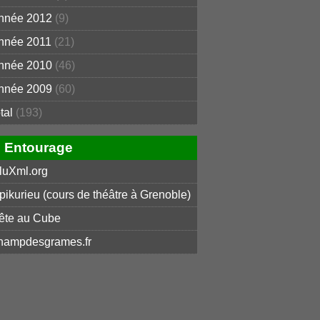
nnée 2012
(9)
nnée 2011
(21)
nnée 2010
(46)
nnée 2009
(60)
otal
(193)
Entourage
luXml.org
pikurieu (cours de théâtre à Grenoble)
ête au Cube
hampdesgrames.fr