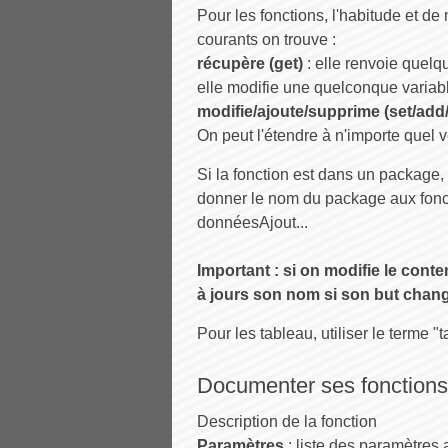
Pour les fonctions, l'habitude et de
courants on trouve :
récupère (get)
: elle renvoie quelq
elle modifie une quelconque variable
modifie/ajoute/supprime (set/add/
On peut l'étendre à n'importe quel v
Si la fonction est dans un package, 
donner le nom du package aux fonc
donnéesAjout...
Important : si on modifie le conte
à jours son nom si son but chan
Pour les tableau, utiliser le terme 
Documenter ses fonctions 
Description de la fonction
Paramètres
: liste des paramètres av