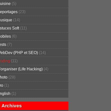
uisine
(5)
eportages
(23)
usique
(14)
stuces Soft
(11)
obiles
(6)
ests
(7)
ebDev (PHP et SEO)
(14)
oding
(11)
'organiser (Life Hacking)
(4)
hoto
(28)
ro
(1)
nglish
(1)
Archives