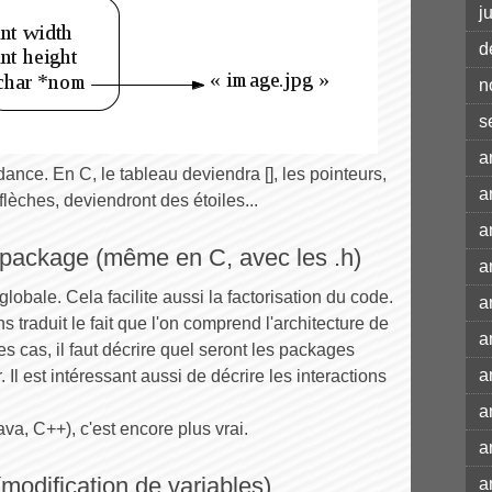
j
d
n
s
a
ndance. En C, le tableau deviendra [], les pointeurs,
a
lèches, deviendront des étoiles...
a
 package (même en C, avec les .h)
a
obale. Cela facilite aussi la factorisation du code.
a
s traduit le fait que l'on comprend l'architecture de
a
 cas, il faut décrire quel seront les packages
a
 est intéressant aussi de décrire les interactions
a
va, C++), c'est encore plus vrai.
a
(modification de variables)
a