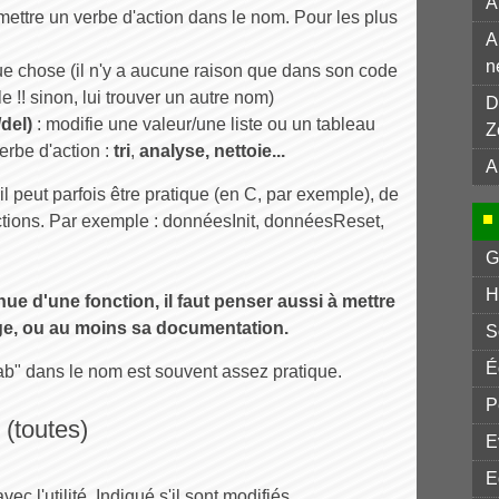
A
 mettre un verbe d'action dans le nom. Pour les plus
A
n
ue chose (il n'y a aucune raison que dans son code
 !! sinon, lui trouver un autre nom)
D
del)
: modifie une valeur/une liste ou un tableau
Z
erbe d'action :
tri
,
analyse
,
nettoie
...
A
il peut parfois être pratique (en C, par exemple), de
tions. Par exemple : donnéesInit, donnéesReset,
G
H
nue d'une fonction, il faut penser aussi à mettre
ge, ou au moins sa documentation.
S
É
"tab" dans le nom est souvent assez pratique.
P
(toutes)
E
E
ec l'utilité. Indiqué s'il sont modifiés.