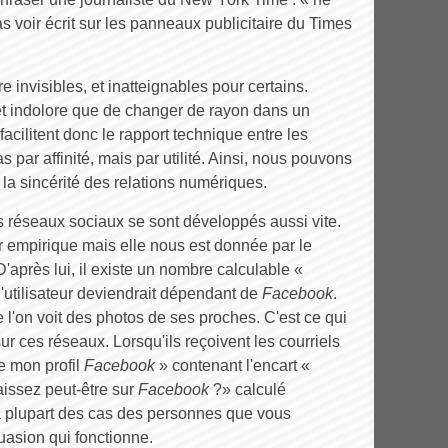
s voir écrit sur les panneaux publicitaire du Times
 invisibles, et inatteignables pour certains.
et indolore que de changer de rayon dans un
cilitent donc le rapport technique entre les
as par affinité, mais par utilité. Ainsi, nous pouvons
la sincérité des relations numériques.
es réseaux sociaux se sont développés aussi vite.
r empirique mais elle nous est donnée par le
'après lui, il existe un nombre calculable «
 l'utilisateur deviendrait dépendant de
Facebook
.
 l'on voit des photos de ses proches. C'est ce qui
sur ces réseaux. Lorsqu'ils reçoivent les courriels
e mon profil
Facebook
» contenant l'encart «
issez peut-être sur
Facebook
?» calculé
 la plupart des cas des personnes que vous
uasion qui fonctionne.