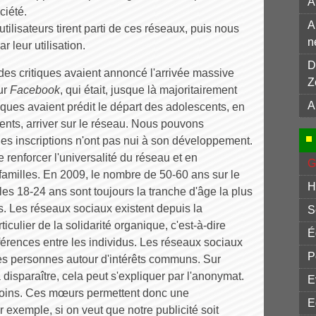
A
ciété.
A
ilisateurs tirent parti de ces réseaux, puis nous
n
 leur utilisation.
D
des critiques avaient annoncé l'arrivée massive
Z
ur
Facebook
, qui était, jusque là majoritairement
A
tiques avaient prédit le départ des adolescents, en
rents, arriver sur le réseau. Nous pouvons
es inscriptions n'ont pas nui à son développement.
ue renforcer l'universalité du réseau et en
G
s familles. En 2009, le nombre de 50-60 ans sur le
H
s 18-24 ans sont toujours la tranche d'âge la plus
s. Les réseaux sociaux existent depuis la
S
ticulier de la solidarité organique, c'est-à-dire
É
férences entre les individus. Les réseaux sociaux
P
des personnes autour d'intérêts communs. Sur
à disparaître, cela peut s'expliquer par l'anonymat.
E
moins. Ces mœurs permettent donc une
E
 exemple, si on veut que notre publicité soit