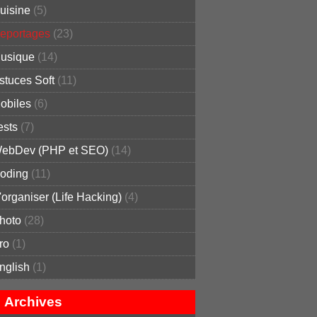
uisine
(5)
eportages
(23)
usique
(14)
stuces Soft
(11)
obiles
(6)
ests
(7)
ebDev (PHP et SEO)
(14)
oding
(11)
'organiser (Life Hacking)
(4)
hoto
(28)
ro
(1)
nglish
(1)
Archives