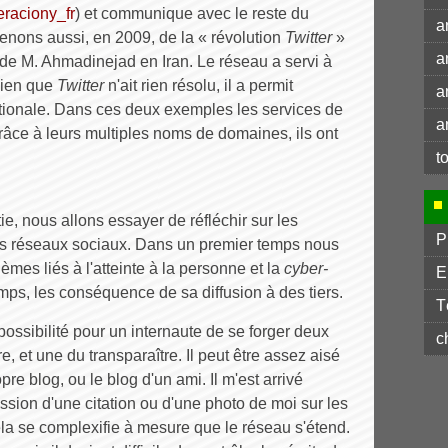
eraciony_fr
) et communique avec le reste du
a
enons aussi, en 2009, de la « révolution
Twitter
»
a
s de M. Ahmadinejad en Iran. Le réseau a servi à
Bien que
Twitter
n'ait rien résolu, il a permit
a
ationale. Dans ces deux exemples les services de
a
 grâce à leurs multiples noms de domaines, ils ont
t
e, nous allons essayer de réfléchir sur les
P
des réseaux sociaux. Dans un premier temps nous
èmes liés à l'atteinte à la personne et la
cyber-
E
mps, les conséquence de sa diffusion à des tiers.
T
ossibilité pour un internaute de se forger deux
c
re, et une du transparaître. Il peut être assez aisé
pre blog, ou le blog d'un ami. Il m'est arrivé
sion d'une citation ou d'une photo de moi sur les
la se complexifie à mesure que le réseau s'étend.