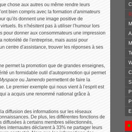
C
uelque chose aux autres ou même rendre leurs
 l'ont bien compris avec la formation
d'animateurs
R
our qu'ils donnent une image positive de
M
irtuels. Ils n'hésitent pas à utiliser l'humour lors
tes pour donner aux consommateurs une impression
A
a notoriété de l'entreprise, mais aussi pour
M
d'un centre d'assistance, trouver les réponses à ses
T
W
t ne permet la promotion que de grandes enseignes,
C
rité un formidable outil d'autopromotion qui permet
Myspace
ou
Jamendo
permettent de faire la
S
. Le premier exemple qui nous vient à l'esprit est
P
qui a acquis une renommé national grâce à
P
E
 la diffusion des informations sur les réseaux
connaissances. De plus, les différentes fonctions de
ions diffusées à certains membres sélectionnés,
 (les internautes déclarent à 33% ne partager leurs