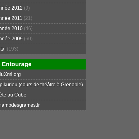
nnée 2012
(9)
nnée 2011
(21)
nnée 2010
(46)
nnée 2009
(60)
otal
(193)
Entourage
luXml.org
pikurieu (cours de théâtre à Grenoble)
ête au Cube
hampdesgrames.fr