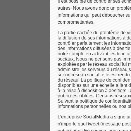
Il est possible de contrôler ses écrit
autres. Nous avons donc un problèm
informations qui peut déboucher su
compromettantes.
La partie cachée du problème de vie
la diffusion de ses informations à d
contrôler parfaitement les informati
des informations diffusées à des ti
notre compte en activant les fonctio
sociaux. Nous ne pensons pas immé
exploitées par le réseau social lui 
administre les serveurs du réseau so
sur un réseau social, elle est rend
du réseau. La politique de confident
disponibles sur une échelle allant d
à la mise à disposition à des tiers :
publicités ciblées. Certains résea
Suivant la politique de confidentiali
informations personnelles ou nos p
L'entreprise SocialMedia a signé u
n'importe quel tweet (message posté
publicitaires En somme, pour parap