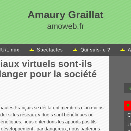
Amaury Graillat
amoweb.fr
U/Linux
Spectacles
Qui suis-je ?
A
aux virtuels sont-ils
danger pour la société
rnautes Français se déclarent membres d'au moins
er si les réseaux virtuels sont bénéfiques ou
C
bénéfiques, nous entendons les apports positifs
U
on développement ; par dangereux, nous parlerons