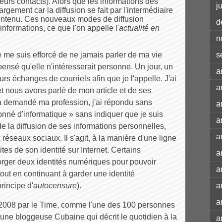
eurs contacts). Alors que les informations des
j
argement car la diffusion se fait par l'intermédiaire
ontenu. Ces nouveaux modes de diffusion
d
informations, ce que l'on appelle l'
actualité en
n
 me suis efforcé de ne jamais parler de ma vie
s
 pensé qu'elle n'intéresserait personne. Un jour, un
a
urs échanges de courriels afin que je l'appelle. J'ai
a
 nous avons parlé de mon article et de ses
'a demandé ma profession, j'ai répondu sans
a
ionné d'informatique » sans indiquer que je suis
a
 de la diffusion de ses informations personnelles,
a
seaux sociaux. Il s'agit, à la manière d'une ligne
mites de son identité sur Internet. Certains
a
orger deux identités numériques pour pouvoir
a
tout en continuant à garder une identité
principe d'
autocensure
).
a
a
2008 par le Time, comme l'une des 100 personnes
 une bloggeuse Cubaine qui décrit le quotidien à la
a