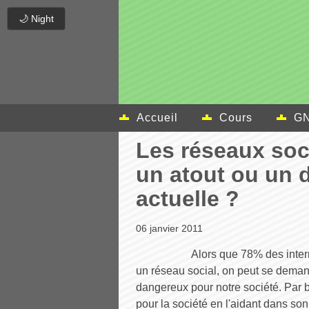
🌙 Night
Accueil
Cours
GN
Les réseaux soci
un atout ou un 
actuelle ?
06 janvier 2011
Alors que 78% des inte
un réseau social, on peut se demand
dangereux pour notre société. Par 
pour la société en l'aidant dans s