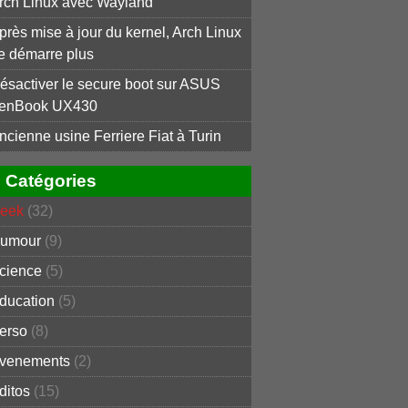
rch Linux avec Wayland
près mise à jour du kernel, Arch Linux
e démarre plus
ésactiver le secure boot sur ASUS
enBook UX430
ncienne usine Ferriere Fiat à Turin
Catégories
eek
(32)
umour
(9)
cience
(5)
ducation
(5)
erso
(8)
venements
(2)
ditos
(15)