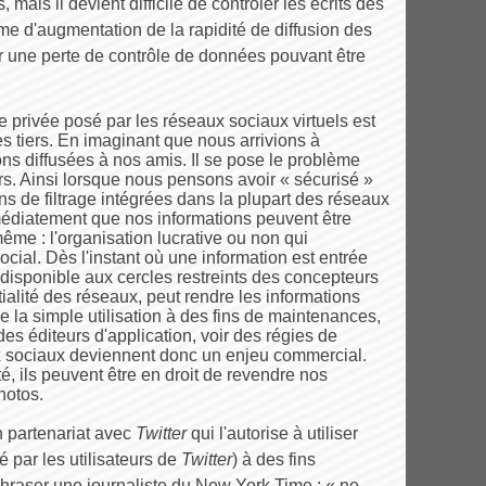
s, mais il devient difficile de contrôler les écrits des
e d'augmentation de la rapidité de diffusion des
r une perte de contrôle de données pouvant être
 privée posé par les réseaux sociaux virtuels est
es tiers. En imaginant que nous arrivions à
ons diffusées à nos amis. Il se pose le problème
ers. Ainsi lorsque nous pensons avoir « sécurisé »
ns de filtrage intégrées dans la plupart des réseaux
diatement que nos informations peuvent être
même : l'organisation lucrative ou non qui
cial. Dès l'instant où une information est entrée
u disponible aux cercles restreints des concepteurs
ialité des réseaux, peut rendre les informations
e la simple utilisation à des fins de maintenances,
 des éditeurs d'application, voir des régies de
ux sociaux deviennent donc un enjeu commercial.
té, ils peuvent être en droit de revendre nos
hotos.
n partenariat avec
Twitter
qui l'autorise à utiliser
 par les utilisateurs de
Twitter
) à des fins
hraser une journaliste du New York Time : « ne