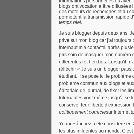
informations personnelles qu'avec l
blogs ont vocation à être diffusées l
des moteurs de recherches et du c
permettent la transmission rapide d'
temps réel
.
Je suis blogger depuis deux ans. Je
privé sur mon blog car j'ai toujours
Internaut m'a contacté, après plusie
pris soin de masquer mon numéro et
différentes recherches. Lorsqu'il m
réfléchir « Je suis un blogger pass
étudiant. Il se pose ici le problème
problème commun aux blogs et aux ré
éditoriale de journal, de fixer les li
Internautes vont même jusqu'à se f
conserver leur liberté d'expression 
politiquement correcte
sur Internet (
Yoani Sánchez a été considéré en 
les plus influentes au monde. C'est