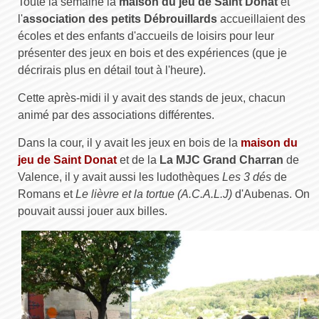
Toute la semaine la
maison du jeu de Saint Donat
et
l'
association des petits Débrouillards
accueillaient des
écoles et des enfants d'accueils de loisirs pour leur
présenter des jeux en bois et des expériences (que je
décrirais plus en détail tout à l'heure).
Cette après-midi il y avait des stands de jeux, chacun
animé par des associations différentes.
Dans la cour, il y avait les jeux en bois de la
maison du
jeu de Saint Donat
et de la
La MJC Grand Charran
de
Valence, il y avait aussi les ludothèques
Les 3 dés
de
Romans et
Le lièvre et la tortue (A.C.A.L.J)
d'Aubenas. On
pouvait aussi jouer aux billes.