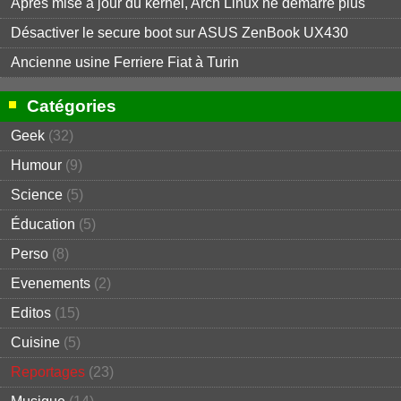
Après mise à jour du kernel, Arch Linux ne démarre plus
Désactiver le secure boot sur ASUS ZenBook UX430
Ancienne usine Ferriere Fiat à Turin
Catégories
Geek
(32)
Humour
(9)
Science
(5)
Éducation
(5)
Perso
(8)
Evenements
(2)
Editos
(15)
Cuisine
(5)
Reportages
(23)