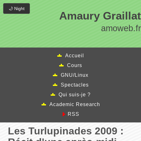
🌙 Night
Amaury Graillat
amoweb.fr
Accueil
Cours
GNU/Linux
Spectacles
Qui suis-je ?
Academic Research
RSS
Les Turlupinades 2009 :