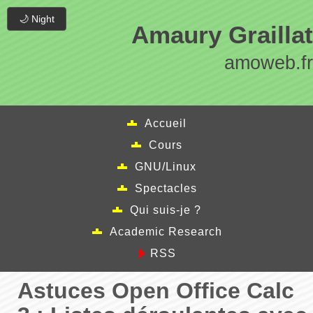
🌙 Night
Amaury Graillat
amoweb.fr
Accueil
Cours
GNU/Linux
Spectacles
Qui suis-je ?
Academic Research
RSS
Astuces Open Office Calc