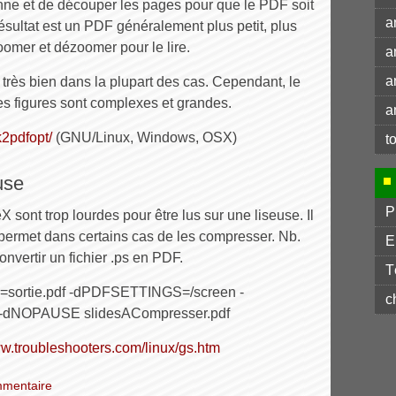
nne et de découper les pages pour que le PDF soit
a
 résultat est un PDF généralement plus petit, plus
oomer et dézoomer pour le lire.
a
a
 très bien dans la plupart des cas. Cependant, le
les figures sont complexes et grandes.
a
k2pdfopt/
(GNU/Linux, Windows, OSX)
t
use
P
 sont trop lourdes pour être lus sur une liseuse. Il
permet dans certains cas de les compresser. Nb.
E
vertir un fichier .ps en PDF.
T
e=sortie.pdf -dPDFSETTINGS=/screen -
c
H -dNOPAUSE slidesACompresser.pdf
ww.troubleshooters.com/linux/gs.htm
mentaire