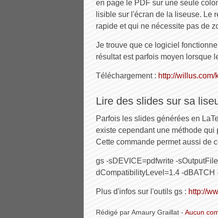
en page le PDF sur une seule colo
lisible sur l'écran de la liseuse. Le
rapide et qui ne nécessite pas de z
Je trouve que ce logiciel fonctionne
résultat est parfois moyen lorsque 
Téléchargement :
http://willus.com/
Lire des slides sur sa lise
Parfois les slides générées en LaTeX
existe cependant une méthode qui 
Cette commande permet aussi de con
gs -sDEVICE=pdfwrite -sOutputFil
dCompatibilityLevel=1.4 -dBATC
Plus d'infos sur l'outils gs :
http://w
Rédigé par Amaury Graillat -
Aucun com