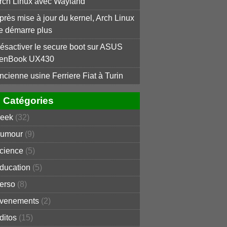
rch Linux avec Wayland
près mise à jour du kernel, Arch Linux
e démarre plus
ésactiver le secure boot sur ASUS
enBook UX430
ncienne usine Ferriere Fiat à Turin
Catégories
eek
(32)
umour
(9)
cience
(5)
ducation
(5)
erso
(8)
venements
(2)
ditos
(15)