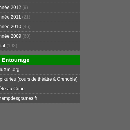
nnée 2012
(9)
nnée 2011
(21)
nnée 2010
(46)
nnée 2009
(60)
otal
(193)
Entourage
luXml.org
pikurieu (cours de théâtre à Grenoble)
ête au Cube
hampdesgrames.fr