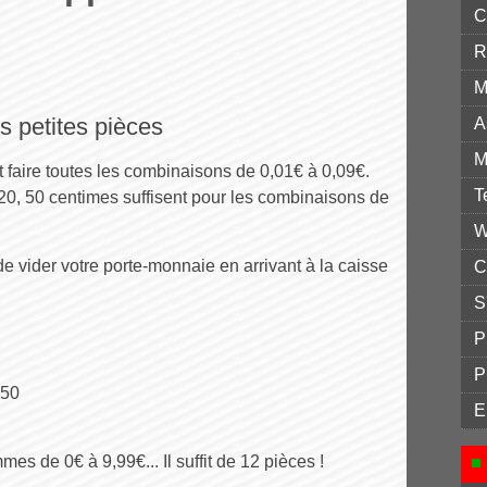
C
R
M
s petites pièces
A
M
t faire toutes les combinaisons de 0,01€ à 0,09€.
T
, 20, 50 centimes suffisent pour les combinaisons de
W
e vider votre porte-monnaie en arrivant à la caisse
C
S
P
P
 50
E
s de 0€ à 9,99€... Il suffit de 12 pièces !