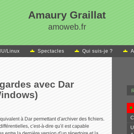
Amaury Graillat
amoweb.fr
U/Linux
Spectacles
Qui suis-je ?
A
gardes avec Dar
Windows)
C
 équivalent à Dar permettant d'archiver des fichiers.
ifférentielles, c'est-à-dire qu'il est capable
U
s entre la dernière version d'un répertoire et la