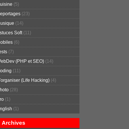
uisine
(5)
eportages
(23)
usique
(14)
stuces Soft
(11)
obiles
(6)
ests
(7)
ebDev (PHP et SEO)
(14)
oding
(11)
'organiser (Life Hacking)
(4)
hoto
(28)
ro
(1)
nglish
(1)
Archives