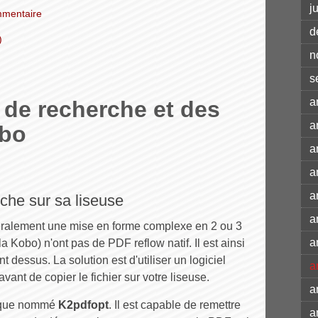
j
mentaire
d
)
n
s
a
 de recherche et des
a
obo
a
a
a
rche sur sa liseuse
a
néralement une mise en forme complexe en 2 ou 3
a
a Kobo) n'ont pas de PDF reflow natif. Il est ainsi
ent dessus. La solution est d'utiliser un logiciel
a
vant de copier le fichier sur votre liseuse.
a
atique nommé
K2pdfopt
. Il est capable de remettre
a