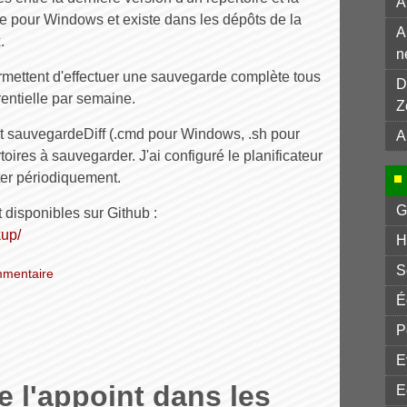
A
le pour Windows et existe dans les dépôts de la
A
.
n
ermettent d'effectuer une sauvegarde complète tous
D
entielle par semaine.
Z
t sauvegardeDiff (.cmd pour Windows, .sh pour
A
toires à sauvegarder. J'ai configuré le planificateur
er périodiquement.
G
 disponibles sur Github :
kup/
H
S
mentaire
É
P
E
e l'appoint dans les
E