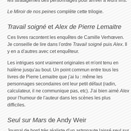
les stratagèmes des personnages pour arriver à leurs fins.
Le Miroir de nos peines
complète cette trilogie.
Travail soigné
et
Alex de Pierre Lemaitre
Ces livres racontent les enquêtes de Camille Verhœven.
Je conseille de lire dans l'ordre
Travail soigné
puis
Alex
. Il
y en a d'autres avec cet enquêteur.
Les intrigues sont vraiment originales et m'ont tenu en
halène jusqu'au bout. Un point commun entre tous les
livres de Pierre Lemaitre que j'ai lu : même les
personnages secondaires ont leur petit défaut (radin,
calculateur, il ne communique pas, etc). J'ai bien aimé
Alex
pour l'humour de l'auteur dans les scènes les plus
difficiles.
Seul sur Mars
de Andy Weir
Journal de bord très réaliste d'un astronaute laissé seul sur