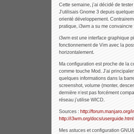
Cette semaine, j'ai décidé de teste
J'utilisais Gnome 3 depuis quelque
orienté développement. Contrairem
pratique, i3wm a su me convaincre 
i3wm est une interface graphique pi
fonctionnement de Vim avec la possib
horizontalement.
Ma configuration est proche de la c
comme touche Mod. J'ai principalemen
quelques informations dans la barre
screenshot, volume (monter, descend
dernière n'est pas forcément compat
réseau j'utilise WICD.
Sources :
http://forum.manjaro.org
http://i3wm.org/docs/userguide.html
Mes astuces et configuration GNU/