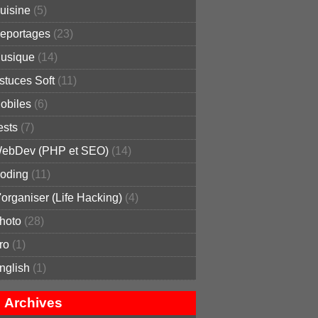
uisine
(5)
eportages
(23)
usique
(14)
stuces Soft
(11)
obiles
(6)
ests
(7)
ebDev (PHP et SEO)
(14)
oding
(11)
'organiser (Life Hacking)
(4)
hoto
(28)
ro
(1)
nglish
(1)
Archives