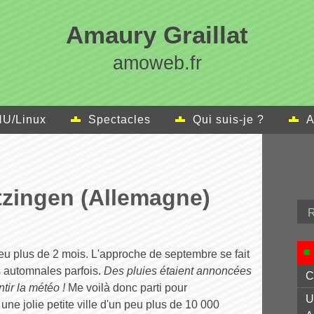
Amaury Graillat
amoweb.fr
U/Linux
Spectacles
Qui suis-je ?
A
tzingen (Allemagne)
eu plus de 2 mois. L'approche de septembre se fait
es automnales parfois.
Des pluies étaient annoncées
C
ntir la météo !
Me voilà donc parti pour
U
e jolie petite ville d'un peu plus de 10 000