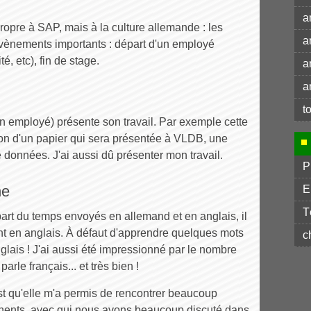
a
propre à SAP, mais à la culture allemande : les
a
vènements importants : départ d'un employé
té, etc), fin de stage.
a
a
t
n employé) présente son travail. Par exemple cette
tion d'un papier qui sera présentée à VLDB, une
données. J'ai aussi dû présenter mon travail.
P
ne
E
T
upart du temps envoyés en allemand et en anglais, il
nt en anglais. À défaut d'apprendre quelques mots
c
glais ! J'ai aussi été impressionné par le nombre
arle français... et très bien !
st qu'elle m'a permis de rencontrer beaucoup
ntinents, avec qui nous avons beaucoup discuté dans