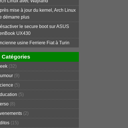
rch Linux avec Wayland
près mise à jour du kernel, Arch Linux
e démarre plus
ésactiver le secure boot sur ASUS
enBook UX430
ncienne usine Ferriere Fiat à Turin
Catégories
eek
(32)
umour
(9)
cience
(5)
ducation
(5)
erso
(8)
venements
(2)
ditos
(15)