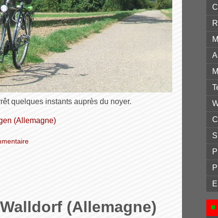
C
R
M
A
M
T
rrêt quelques instants auprès du noyer.
W
C
ingen (Allemagne)
S
mentaire
P
P
E
Walldorf (Allemagne)