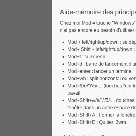
Aide-mémoire des princip
Chez moi Mod = touche "Windows". D'
n'ai pas encore eu besoin d'utiliser
Mod + left/right/up/down : se dép
Mod+ Shift + left/right/up/down :
Mod+f : fullscreen
Mod+d : barre de lancement d'u
Mod+enter : lancer un terminal
Mod+v/h : split horizontal ou ver
Mod+&/é/"/'/5/-... (touches "chi
travail
Mod+Shift+&/é/"/'/5/-... (touche
fenêtre dans un autre espace de 
Mod+Shift+A : Fermer la fenêtre 
Mod+Shift+E : Quitter i3wm