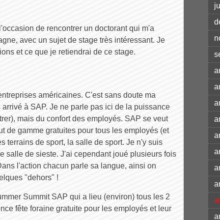
j
d
 l'occasion de rencontrer un doctorant qui m'a
n
gne, avec un sujet de stage très intéressant. Je
ons et ce que je retiendrai de ce stage.
s
a
a
entreprises américaines. C'est sans doute ma
a
 arrivé à SAP. Je ne parle pas ici de la puissance
ontrer), mais du confort des employés. SAP se veut
a
aut de gamme gratuites pour tous les employés (et
a
es terrains de sport, la salle de sport. Je n'y suis
a
ne salle de sieste. J'ai cependant joué plusieurs fois
ans l'action chacun parle sa langue, ainsi on
a
uelques "dehors" !
a
Summer Summit SAP qui a lieu (environ) tous les 2
a
e fête foraine gratuite pour les employés et leur
a