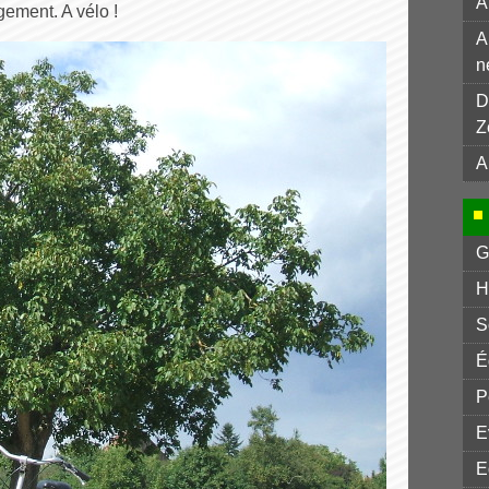
A
ement. A vélo !
A
n
D
Z
A
G
H
S
É
P
E
E