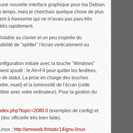
r une nouvelle interface graphique pour ma Debian.
s temps, mais je cherchais quelque chose de plus
ent à Awesome qui ne m'avais pas paru très
très rapidement.
lotable au clavier et un peu inspirée du
ilité de "splitter" l'écran verticalement ou
onfiguration initiale avec la touche "Windows"
t ajouté : le Alt+F4 pour quitter les fenêtres,
 de statut. La prise en charge des touches
re, muet) et la luminosité de l'écran (cette
ible avec votre ordinateur). Pour la gestion du
/index.php?topic=2080.0
(exemples de config) et
(doc officielle très bien faite).
Linux :
http://amoweb.fr/static14/gnu-linux