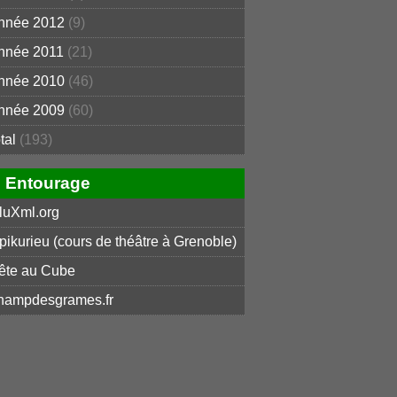
nnée 2012
(9)
nnée 2011
(21)
nnée 2010
(46)
nnée 2009
(60)
otal
(193)
Entourage
luXml.org
pikurieu (cours de théâtre à Grenoble)
ête au Cube
hampdesgrames.fr