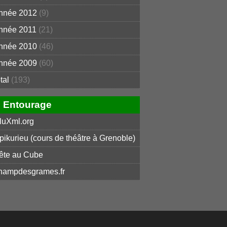
nnée 2012
(9)
nnée 2011
(21)
nnée 2010
(46)
nnée 2009
(60)
otal
(193)
Entourage
luXml.org
pikurieu (cours de théâtre à Grenoble)
ête au Cube
hampdesgrames.fr