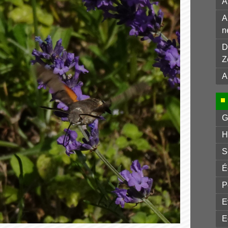
A
A
n
D
Z
A
G
H
S
É
P
E
E