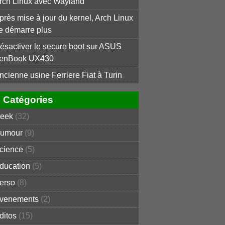
rch Linux avec Wayland
près mise à jour du kernel, Arch Linux
e démarre plus
ésactiver le secure boot sur ASUS
enBook UX430
ncienne usine Ferriere Fiat à Turin
Catégories
eek
(32)
umour
(9)
cience
(5)
ducation
(5)
erso
(8)
venements
(2)
ditos
(15)