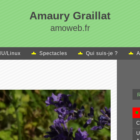
Amaury Graillat
amoweb.fr
U/Linux
Spectacles
Qui suis-je ?
A
C
U