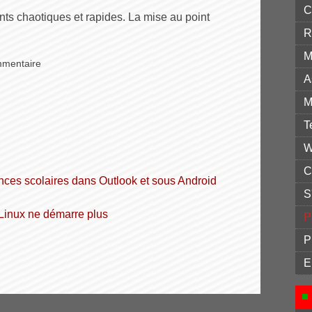
C
ts chaotiques et rapides. La mise au point
R
M
mmentaire
A
M
T
W
C
cances scolaires dans Outlook et sous Android
S
 Linux ne démarre plus
P
P
E