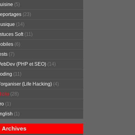
uisine
(5)
eportages
(23)
usique
(14)
stuces Soft
(11)
obiles
(6)
ests
(7)
ebDev (PHP et SEO)
(14)
oding
(11)
'organiser (Life Hacking)
(4)
hoto
(28)
ro
(1)
nglish
(1)
Archives