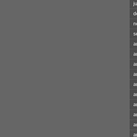
j
d
n
s
a
a
a
a
a
a
a
a
a
a