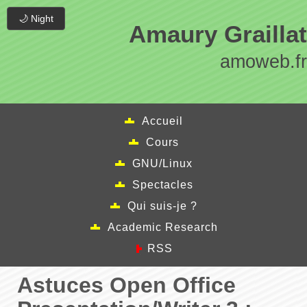
🌙 Night
Amaury Graillat
amoweb.fr
Accueil
Cours
GNU/Linux
Spectacles
Qui suis-je ?
Academic Research
RSS
Astuces Open Office