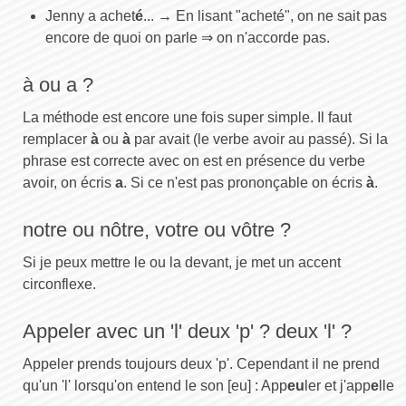
Jenny a achet
é
... → En lisant "acheté", on ne sait pas
encore de quoi on parle ⇒ on n'accorde pas.
à ou a ?
La méthode est encore une fois super simple. Il faut
remplacer
à
ou
à
par avait (le verbe avoir au passé). Si la
phrase est correcte avec on est en présence du verbe
avoir, on écris
a
. Si ce n'est pas prononçable on écris
à
.
notre ou nôtre, votre ou vôtre ?
Si je peux mettre le ou la devant, je met un accent
circonflexe.
Appeler avec un 'l' deux 'p' ? deux 'l' ?
Appeler prends toujours deux 'p'. Cependant il ne prend
qu'un 'l' lorsqu'on entend le son [eu] : App
eu
ler et j'app
e
lle