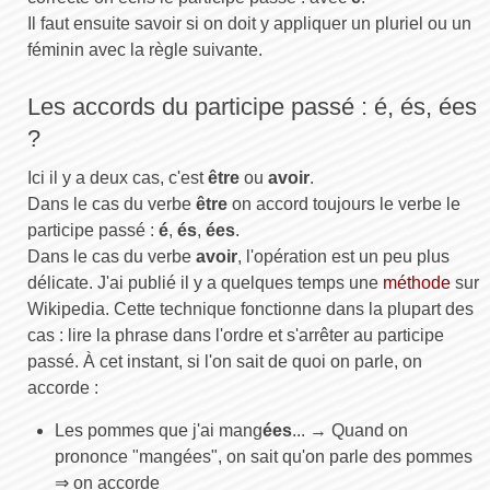
Il faut ensuite savoir si on doit y appliquer un pluriel ou un
féminin avec la règle suivante.
Les accords du participe passé : é, és, ées
?
Ici il y a deux cas, c'est
être
ou
avoir
.
Dans le cas du verbe
être
on accord toujours le verbe le
participe passé :
é
,
és
,
ées
.
Dans le cas du verbe
avoir
, l'opération est un peu plus
délicate. J'ai publié il y a quelques temps une
méthode
sur
Wikipedia. Cette technique fonctionne dans la plupart des
cas : lire la phrase dans l'ordre et s'arrêter au participe
passé. À cet instant, si l'on sait de quoi on parle, on
accorde :
Les pommes que j'ai mang
ées
... → Quand on
prononce "mangées", on sait qu'on parle des pommes
⇒ on accorde