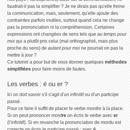
faudrait-il pas la simplifier ? Je ne dirais pas qu'elle freine
la communication, mais, seulement, qu'elle ajoute des
contraintes parfois inutiles, surtout quand cela ne change
pas la prononciation ni la compréhension. Certaines
expressions ont changées de sens tels que
au temps pour
moi
qui a plutôt pris celui (mal orthographié, mais plus
proche du sens) de
autant pour moi
ne pourrait on pas la
mettre à jour ?
Ce tutoriel a pour but de vous donner quelques
méthodes
simplifiées
pour faire moins de fautes.
Les verbes : é ou er ?
Ici on doit savoir s'il s'agit d'un infinitif ou d'un participe
passé.
Pour ce faire il suffit de placer le verbe
mordre
à la place.
Si on peut prononcer
mord
re
on écris le verbe avec
er
(l'infinitif). Si en revanche la prononciation de
mordu
est
correcte on écris le participe passé : avec
é
.