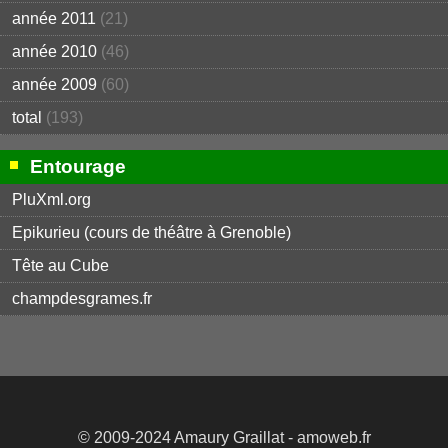
année 2011
(21)
année 2010
(46)
année 2009
(60)
total
(193)
Entourage
PluXml.org
Epikurieu (cours de théâtre à Grenoble)
Tête au Cube
champdesgrames.fr
© 2009-2024
Amaury Graillat
- amoweb.fr