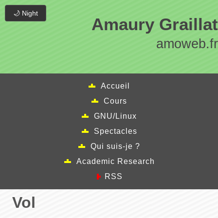
🌙 Night
Amaury Graillat
amoweb.fr
Accueil
Cours
GNU/Linux
Spectacles
Qui suis-je ?
Academic Research
RSS
Vol