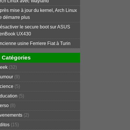
rch Linux avec Wayland
près mise à jour du kernel, Arch Linux
e démarre plus
ésactiver le secure boot sur ASUS
enBook UX430
ncienne usine Ferriere Fiat à Turin
Catégories
eek
(32)
umour
(9)
cience
(5)
ducation
(5)
erso
(8)
venements
(2)
ditos
(15)