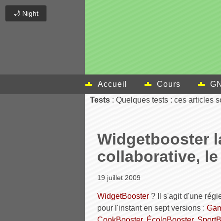
🌙 Night
Accueil
Cours
GN
Tests
: Quelques tests : ces articles 
Widgetbooster la
collaborative, le
19 juillet 2009
WidgetBooster
? Il s'agit d'une régi
pour l'instant en sept versions :
Gam
CookBooster
,
ÉcoloBooster
,
SportB