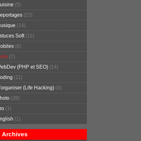
uisine
(5)
eportages
(23)
usique
(14)
stuces Soft
(11)
obiles
(6)
ests
(7)
ebDev (PHP et SEO)
(14)
oding
(11)
'organiser (Life Hacking)
(4)
hoto
(28)
ro
(1)
nglish
(1)
Archives