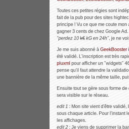
Toutes ces petites régies sont indé
fait de la pub pour des sites highte
principe ! Vu ce que me coute mo
gagner 3 cents de chez Google Ad. E
"perdez 10
k€
kG en 24h"
, je ne voi
Je me suis abonné à
GeekBooster
été validé. L'inscription est très rap
pluxml
pour afficher un "widgets" 468
pense qu'il faut attendre la validati
une bannière de la même taille, pui
Ensuite tout se gère sous forme de cré
sera visible sur le réseau.
edit 1
: Mon site vient d'être validé,
sous chaque article. Pour l'instant l
les affichages.
edit 2
: Je viens de supprimer la ban