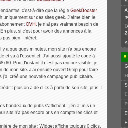
A
A
pendantes, c'est-à-dire que la régie
GeekBooster
n
ch uniquement sur des sites geek. J'aime bien le
n abonnement
OVH
, je n'ai pas vraiment besoin de
D
n plus, si c'est pour avoir des annonces à la
Z
s pas bien l'intérêt.
A
il y a quelques minutes, mon site n'a pas encore
ide et va à l'essentiel. J'ai aussi ajouté le code à
x60. Pour l'instant il n'est pas encore visible, je
G
on de mon site. J'ai ensuite ouvert Gimp pour faire
H
s j'ai créé une nouvelle campagne publicitaire.
S
dit : plus on a de clics à partir de son site, plus il
É
P
 les bandeaux de pubs s'affichent : j'en ai mis un
eur site n'a pas encore pris en compte les clics et
E
E
nière de mon site : Widget affiche toujours 0 clics.