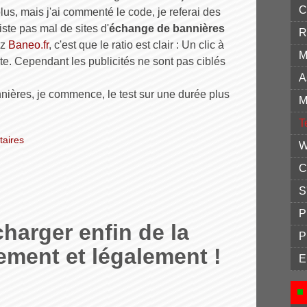
C
plus, mais j'ai commenté le code, je referai des
xiste pas mal de sites d'
échange de bannières
R
ez
Baneo.fr
, c'est que le ratio est clair : Un clic à
M
site. Cependant les publicités ne sont pas ciblés
A
nnières, je commence, le test sur une durée plus
M
T
aires
W
C
S
P
harger enfin de la
P
ement et légalement !
E