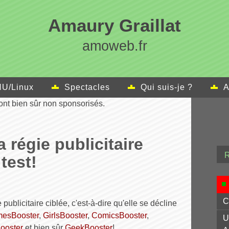
Amaury Graillat
amoweb.fr
U/Linux
Spectacles
Qui suis-je ?
A
sont bien sûr non sponsorisés.
 régie publicitaire
 test!
C
e publicitaire ciblée, c'est-à-dire qu'elle se décline
esBooster
,
GirlsBooster
,
ComicsBooster
,
U
ooster
et bien sûr
GeekBooster
!