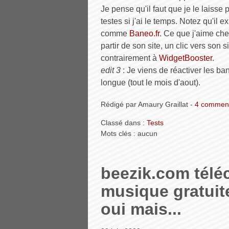
Je pense qu'il faut que je le laisse 
testes si j'ai le temps. Notez qu'il e
comme
Baneo.fr
. Ce que j'aime ch
partir de son site, un clic vers son 
contrairement à
WidgetBooster
.
edit 3
: Je viens de réactiver les ba
longue (tout le mois d'aout).
Rédigé par Amaury Graillat -
4 comment
Classé dans :
Tests
Mots clés : aucun
beezik.com téléc
musique gratuit
oui mais...