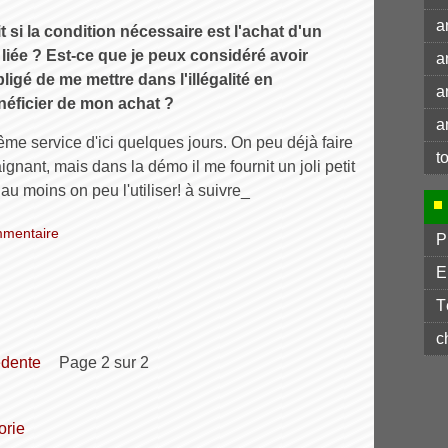
a
t si la condition nécessaire est l'achat d'un
 liée ? Est-ce que je peux considéré avoir
a
igé de me mettre dans l'illégalité en
a
néficier de mon achat ?
a
ême service d'ici quelques jours. On peu déjà faire
t
aignant, mais dans la démo il me fournit un joli petit
au moins on peu l'utiliser! à suivre_
mentaire
P
E
T
c
édente
page 2 sur 2
orie