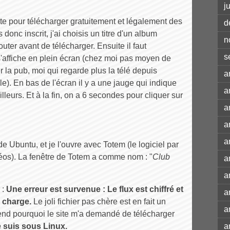
j
ite pour télécharger gratuitement et légalement des
d
nc inscrit, j'ai choisis un titre d'un album
n
outer avant de télécharger. Ensuite il faut
s
s'affiche en plein écran (chez moi pas moyen de
r la pub, moi qui regarde plus la télé depuis
a
e). En bas de l'écran il y a une jauge qui indique
a
lleurs. Et à la fin, on a 6 secondes pour cliquer sur
a
a
a
 de Ubuntu, et je l'ouvre avec Totem (le logiciel par
déos). La fenêtre de Totem a comme nom : "
Club
a
a
 :
Une erreur est survenue : Le flux est chiffré et
a
n charge.
Le joli fichier pas chère est en fait un
a
nd pourquoi le site m'a demandé de télécharger
 suis sous Linux.
a