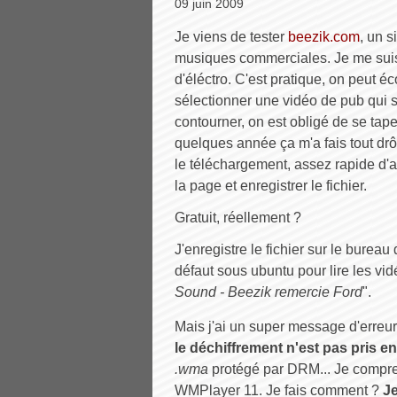
09 juin 2009
Je viens de tester
beezik.com
, un s
musiques commerciales. Je me suis do
d'éléctro. C'est pratique, on peut éc
sélectionner une vidéo de pub qui 
contourner, on est obligé de se tape
quelques année ça m'a fais tout drôl
le téléchargement, assez rapide d'ai
la page et enregistrer le fichier.
Gratuit, réellement ?
J'enregistre le fichier sur le bureau
défaut sous ubuntu pour lire les vi
Sound - Beezik remercie Ford
".
Mais j'ai un super message d'erreur
le déchiffrement n'est pas pris e
.wma
protégé par DRM... Je compre
WMPlayer 11. Je fais comment ?
Je