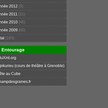
nnée 2012
(9)
nnée 2011
(21)
nnée 2010
(46)
nnée 2009
(60)
otal
(193)
Entourage
luXml.org
pikurieu (cours de théâtre à Grenoble)
ête au Cube
hampdesgrames.fr