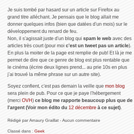
Je suis tombé par hasard sur un article sur Firefox au
grand titre alléchant. Je pensais que le blog allait me
donner quelques infos (bien que datées d'un mois) sur le
développement du renard de feu.
Non, il s'agissait juste d'un blog qui
spam le web
avec des
articles très court (pour moi
c'est un tweet pas un article
).
En plus la moiter de la page est remplie de pub! Et là je me
permet de dire que ce genre de blog est plus rentable que
le cinéma (écrire deux lignes prend... au prie 10s en plus
j'ai trouvé la même phrase sur un autre site).
Soyez confient, c'est pas demain la veille que
mon blog
sera plein de pub. Pour ce que je paye l'hébergement
(merci
OVH
)
ce blog me rapporte beaucoup plus que de
l'argent (Voir mon édito du
12 décembre
à ce sujet)
.
Rédigé par Amaury Graillat - Aucun commentaire
Classé dans :
Geek