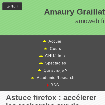
🌙 Night
Amaury Graillat
amoweb.fr
Accueil
Cours
GNU/Linux
Spectacles
Qui suis-je ?
Academic Research
RSS
Astuce firefox : accélerer