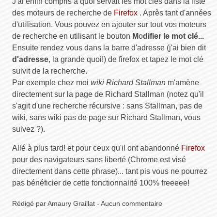
J'ai enfin compris à quoi servait les mot clés dans la liste
des moteurs de recherche de
Firefox
. Après tant d'années
d'utilisation. Vous pouvez en ajouter sur tout vos moteurs
de recherche en utilisant le bouton
M
o
difier le mot clé...
Ensuite rendez vous dans la barre d'adresse (j'ai bien dit
d'adresse
, la grande quoi!) de firefox et tapez le mot clé
suivit de la recherche.
Par exemple chez moi
wiki Richard Stallman
m'amène
directement sur la page de Richard Stallman (notez qu'il
s'agit d'une recherche récursive : sans Stallman, pas de
wiki, sans wiki pas de page sur Richard Stallman, vous
suivez ?).
Allé à plus tard! et pour ceux qu'il ont abandonné
Firefox
pour des navigateurs sans liberté (Chrome est visé
directement dans cette phrase)... tant pis vous ne pourrez
pas bénéficier de cette fonctionnalité 100% freeeee!
Rédigé par Amaury Graillat - Aucun commentaire