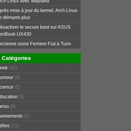
rch Linux avec Wayland
près mise à jour du kernel, Arch Linux
e démarre plus
ésactiver le secure boot sur ASUS
enBook UX430
ncienne usine Ferriere Fiat à Turin
Catégories
eek
(32)
umour
(9)
cience
(5)
ducation
(5)
erso
(8)
venements
(2)
ditos
(15)