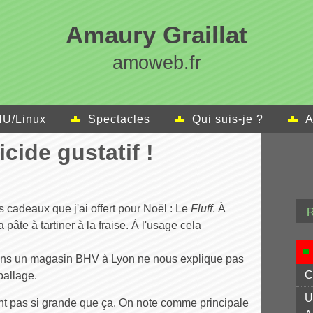
Amaury Graillat
amoweb.fr
U/Linux
Spectacles
Qui suis-je ?
A
icide gustatif !
s cadeaux que j'ai offert pour Noël : Le
Fluff
. À
pâte à tartiner à la fraise. À l'usage cela
 dans un magasin BHV à Lyon ne nous explique pas
C
ballage.
U
ment pas si grande que ça. On note comme principale