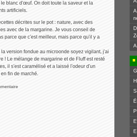
A
 le blanc d'œuf. On doit toute la saveur et la
s artificiels.
A
n
ecettes décrites sur le pot : nature, avec des
D
es avec de la margarine. Je vous conseil de
Z
 parce que c'est meilleur, mais parce qu'il y a
A
 la version fondue au microonde soyez vigilant, j'ai
ère ! Le mélange de margarine et de Fluff est resté
 il s'est caramélisé et a laissé l'odeur d'un
G
en fin de marché.
H
mmentaire
S
É
P
E
E