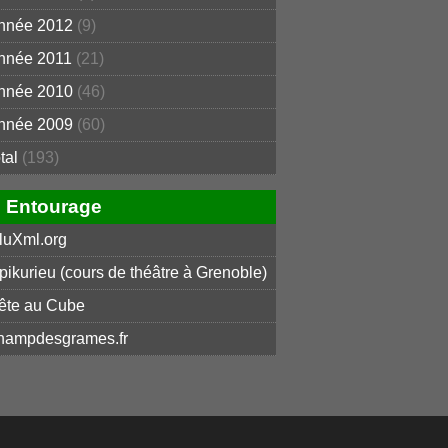
nnée 2012
(9)
nnée 2011
(21)
nnée 2010
(46)
nnée 2009
(60)
otal
(193)
Entourage
luXml.org
pikurieu (cours de théâtre à Grenoble)
ête au Cube
hampdesgrames.fr