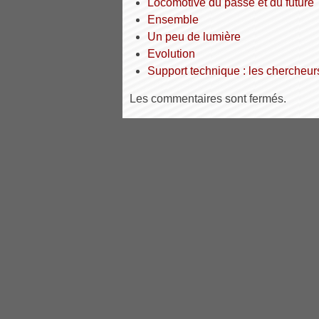
Locomotive du passé et du future
Ensemble
Un peu de lumière
Evolution
Support technique : les chercheurs 
Les commentaires sont fermés.