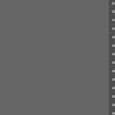
j
d
n
s
a
a
a
a
a
a
a
a
a
a