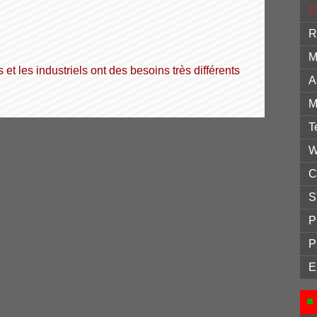
C
R
M
et les industriels ont des besoins très différents
A
M
T
W
C
S
P
P
E