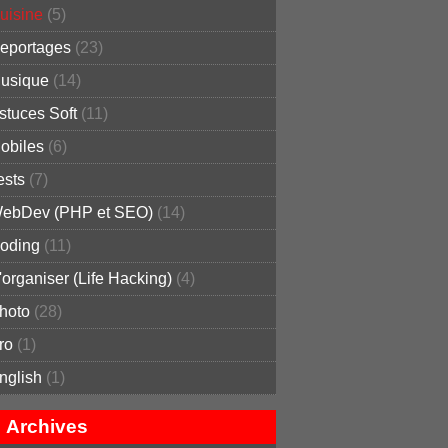
uisine
(5)
eportages
(23)
usique
(14)
stuces Soft
(11)
obiles
(6)
ests
(7)
ebDev (PHP et SEO)
(14)
oding
(11)
'organiser (Life Hacking)
(4)
hoto
(28)
ro
(1)
nglish
(1)
Archives