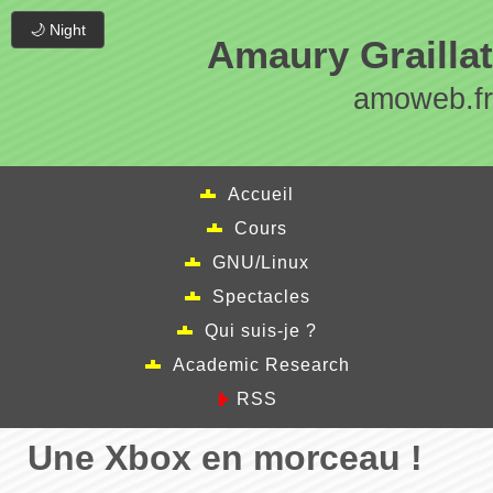
🌙 Night
Amaury Graillat
amoweb.fr
Accueil
Cours
GNU/Linux
Spectacles
Qui suis-je ?
Academic Research
RSS
Une Xbox en morceau !